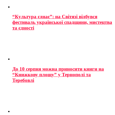
“Культура єднає”: на Світязі відбувся
фестиваль української спадщини, мистецтва
та єдності
До 10 серпня можна приносити книги на
“Книжкову площу” у Тернополі та
Теребовлі