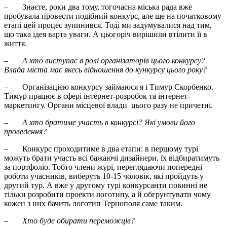
– Знаєте, роки два тому, тогочасна міська рада вже
пробувала провести подібний конкурс, але ще на початковому
етапі цей процес зупинився. Тоді ми задумувалися над тим,
що така ідея варта уваги. А цьогоріч вирішили втілити її в
життя.
–
А хто виступає в ролі організаторів цього конкурсу?
Влада міста має якесь відношення до кункурсу цього року?
– Організацією конкурсу займаюся я і Тимур Скорбенко.
Тимур працює в сфері інтернет-розробок та інтернет-
маркетингу. Органи місцевої влади цього разу не причетні.
–
А хто братиме участь в конкурсі? Які умови його
проведення?
– Конкурс проходитиме в два етапи: в першому турі
можуть брати участь всі бажаючі дизайнери, їх відбиратимуть
за портфоліо. Тобто члени журі, переглядаючи попередні
роботи учасників, виберуть 10-15 чоловік, які пройдуть у
другий тур. А вже у другому турі конкурсанти повинні не
тільки розробити проекти логотипу, а й обгрунтувати чому
кожен з них бачить логотип Тернополя саме таким.
–
Хто буде обирати переможців?