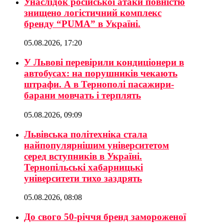
Унаслідок російської атаки повністю
знищено логістичний комплекс
бренду “PUMA” в Україні.
05.08.2026, 17:20
У Львові перевірили кондиціонери в
автобусах: на порушників чекають
штрафи. А в Тернополі пасажири-
барани мовчать і терплять
05.08.2026, 09:09
Львівська політехніка стала
найпопулярнішим університетом
серед вступників в Україні.
Тернопільські хабарницькі
університети тихо заздрять
05.08.2026, 08:08
До свого 50-річчя бренд замороженої