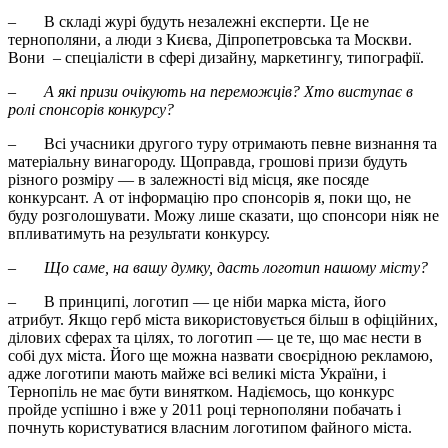
– В складі журі будуть незалежні експерти. Це не
тернополяни, а люди з Києва, Діпропетровська та Москви.
Вони – спеціалісти в сфері дизайну, маркетингу, типографії.
–
А які призи очікують на переможців? Хто виступає в
ролі спонсорів конкурсу?
– Всі учасники другого туру отримають певне визнання та
матеріальну винагороду. Щоправда, грошові призи будуть
різного розміру — в залежності від місця, яке посяде
конкурсант. А от інформацію про спонсорів я, поки що, не
буду розголошувати. Можу лише сказати, що спонсори ніяк не
впливатимуть на результати конкурсу.
–
Що саме, на вашу думку, дасть логотип нашому місту?
– В принципі, логотип — це ніби марка міста, його
атрибут. Якщо герб міста використовується більш в офіційних,
ділових сферах та цілях, то логотип — це те, що має нести в
собі дух міста. Його ще можна назвати своєрідною рекламою,
адже логотипи мають майже всі великі міста України, і
Тернопіль не має бути винятком. Надіємось, що конкурс
пройде успішно і вже у 2011 році тернополяни побачать і
почнуть користуватися власним логотипом файного міста.