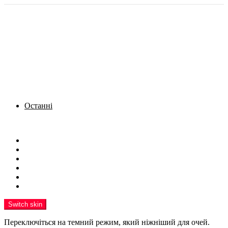
Останні
Menu
Новини
Політика
Кримінал
Фото
Надіслати новину
Реклама на сайті
Switch skin
Переключіться на темний режим, який ніжніший для очей.