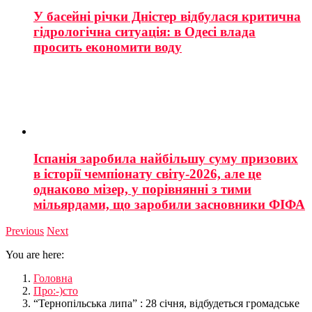
У басейні річки Дністер відбулася критична
гідрологічна ситуація: в Одесі влада
просить економити воду
Іспанія заробила найбільшу суму призових
в історії чемпіонату світу-2026, але це
однаково мізер, у порівнянні з тими
мільярдами, що заробили засновники ФІФА
Previous
Next
You are here:
Головна
Про:-)сто
“Тернопільська липа” : 28 січня, відбудеться громадське