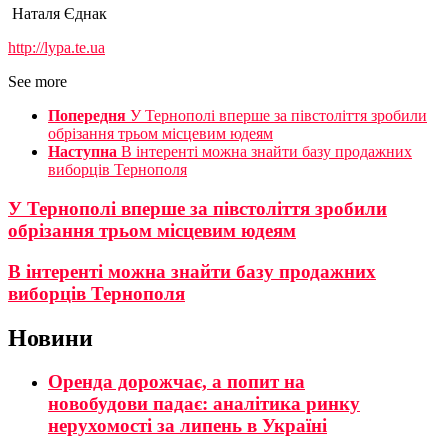
Наталя Єднак
http://lypa.te.ua
See more
Попередня
У Тернополі вперше за півстоліття зробили
обрізання трьом місцевим юдеям
Наступна
В інтеренті можна знайти базу продажних
виборців Тернополя
У Тернополі вперше за півстоліття зробили
обрізання трьом місцевим юдеям
В інтеренті можна знайти базу продажних
виборців Тернополя
Новини
Оренда дорожчає, а попит на
новобудови падає: аналітика ринку
нерухомості за липень в Україні