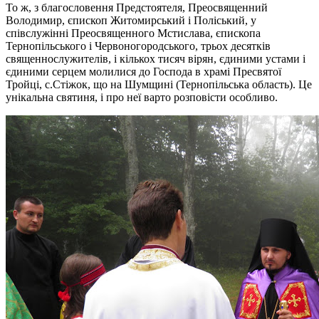
То ж, з благословення Предстоятеля, Преосвященний
Володимир, єпископ Житомирський і Поліський, у
співслужінні Преосвященного Мстислава, єпископа
Тернопільського і Червоногородського, трьох десятків
священнослужителів, і кількох тисяч вірян, єдиними устами і
єдиними серцем молилися до Господа в храмі Пресвятої
Тройці, с.Стіжок, що на Шумщині (Тернопільська область). Це
унікальна святиня, і про неї варто розповісти особливо.