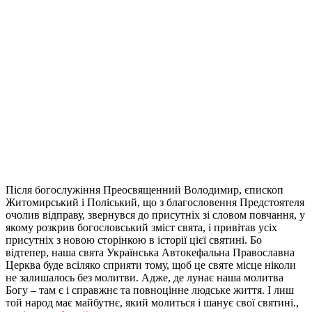
Після богослужіння Преосвященний Володимир, єпископ
Житомирський і Поліський, що з благословення Предстоятеля
очолив відправу, звернувся до присутніх зі словом повчання, у
якому розкрив богословський зміст свята, і привітав усіх
присутніх з новою сторінкою в історії цієї святині. Бо
відтепер, наша свята Українська Автокефальна Православна
Церква буде всіляко сприяти тому, щоб це святе місце ніколи
не залишалось без молитви. Адже, де лунає наша молитва
Богу – там є і справжнє та повноцінне людське життя. І лиш
той народ має майбутнє, який молиться і шанує свої святині.,