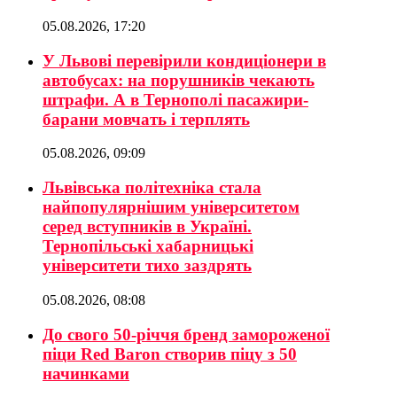
05.08.2026, 17:20
У Львові перевірили кондиціонери в
автобусах: на порушників чекають
штрафи. А в Тернополі пасажири-
барани мовчать і терплять
05.08.2026, 09:09
Львівська політехніка стала
найпопулярнішим університетом
серед вступників в Україні.
Тернопільські хабарницькі
університети тихо заздрять
05.08.2026, 08:08
До свого 50-річчя бренд замороженої
піци Red Baron створив піцу з 50
начинками