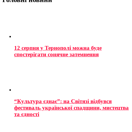
12 серпня у Тернополі можна буде
спостерігати сонячне затемнення
“Культура єднає”: на Світязі відбувся
фестиваль української спадщини, мистецтва
та єдності