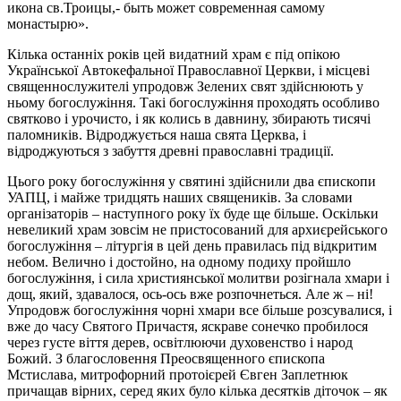
икона св.Троицы,- быть может современная самому
монастырю».
Кілька останніх років цей видатний храм є під опікою
Української Автокефальної Православної Церкви, і місцеві
священнослужителі упродовж Зелених свят здійснюють у
ньому богослужіння. Такі богослужіння проходять особливо
святково і урочисто, і як колись в давнину, збирають тисячі
паломників. Відроджується наша свята Церква, і
відроджуються з забуття древні православні традиції.
Цього року богослужіння у святині здійснили два єпископи
УАПЦ, і майже тридцять наших священиків. За словами
організаторів – наступного року їх буде ще більше. Оскільки
невеликий храм зовсім не пристосований для архиєрейського
богослужіння – літургія в цей день правилась під відкритим
небом. Велично і достойно, на одному подиху пройшло
богослужіння, і сила християнської молитви розігнала хмари і
дощ, який, здавалося, ось-ось вже розпочнеться. Але ж – ні!
Упродовж богослужіння чорні хмари все більше розсувалися, і
вже до часу Святого Причастя, яскраве сонечко пробилося
через густе віття дерев, освітлюючи духовенство і народ
Божий. З благословення Преосвященного єпископа
Мстислава, митрофорний протоієрей Євген Заплетнюк
причащав вірних, серед яких було кілька десятків діточок – як