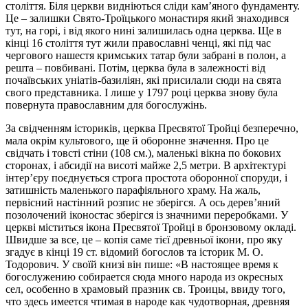
століття. Біля церкви видніються сліди кам’яного фундаменту.
Це – залишки Свято-Троїцького монастиря який знаходився
тут, на горі, і від якого нині залишилась одна церква. Ще в
кінці 16 століття тут жили православні ченці, які під час
чергового нашестя кримських татар були забрані в полон, а
решта – повбивані. Потім, церква була в залежності від
почаївських уніатів-базиліян, які присилали сюди на свята
свого представника. І лише у 1797 році церква знову була
повернута православним для богослужінь.
За свідченням істориків, церква Пресвятої Тройці безперечно,
мала окрім культового, ще й оборонне значення. Про це
свідчать і товсті стіни (108 см.), маленькі вікна по бокових
сторонах, і абсидії на висоті майже 2,5 метри. В архітектурі
інтер’єру поєднується строга простота оборонної споруди, і
затишність маленького парафіяльного храму. На жаль,
первісний настінний розпис не зберігся. А ось дерев’яний
позолочений іконостас зберігся із значними переробками. У
церкві міститься ікона Пресвятої Тройці в бронзовому окладі.
Швидше за все, це – копія саме тієї древньої ікони, про яку
згадує в кінці 19 ст. відомий богослов та історик М. О.
Тодорович. У своїй книзі він пише: «В настоящее время к
богослужению собирается сюда много народа из окресных
сел, особенно в храмовый празник св. Троицы, ввиду того,
что здесь имеется чтимая в народе как чудотворная, древняя