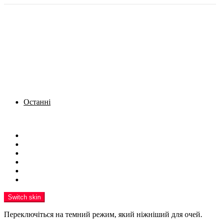
Останні
Menu
Новини
Політика
Кримінал
Фото
Надіслати новину
Реклама на сайті
Switch skin
Переключіться на темний режим, який ніжніший для очей.