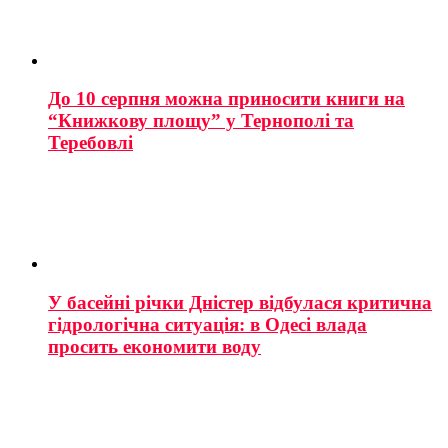
До 10 серпня можна приносити книги на
“Книжкову площу” у Тернополі та
Теребовлі
У басейні річки Дністер відбулася критична
гідрологічна ситуація: в Одесі влада
просить економити воду