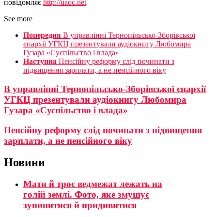
повідомляє
http://uaoc.net
See more
Попередня
В управлінні Тернопільсько-Зборівської
єпархії УГКЦ презентували аудіокнигу Любомира
Гузара «Суспільство і влада»
Наступна
Пенсійну реформу слід починати з
підвищення зарплати, а не пенсійного віку
В управлінні Тернопільсько-Зборівської єпархії
УГКЦ презентували аудіокнигу Любомира
Гузара «Суспільство і влада»
Пенсійну реформу слід починати з підвищення
зарплати, а не пенсійного віку
Новини
Мати й троє ведмежат лежать на
голій землі. Фото, яке змушує
зупинитися й придивитися