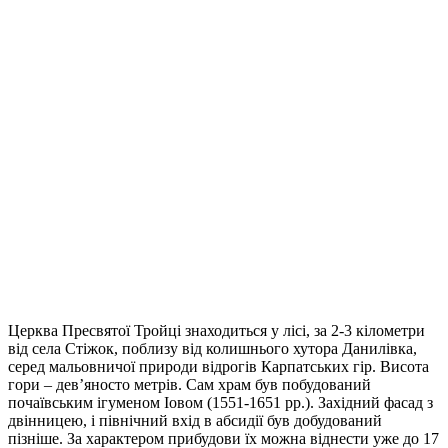
Церква Пресвятої Тройці знаходиться у лісі, за 2-3 кілометри
від села Стіжок, поблизу від колишнього хутора Данилівка,
серед мальовничої природи відрогів Карпатських гір. Висота
гори – дев’яносто метрів. Сам храм був побудований
почаївським ігуменом Іовом (1551-1651 рр.). Західний фасад з
двінницею, і північний вхід в абсидії був добудований
пізніше. За характером прибудови їх можна віднести уже до 17