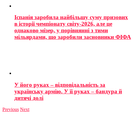
Іспанія заробила найбільшу суму призових
в історії чемпіонату світу-2026, але це
однаково мізер, у порівнянні з тими
мільярдами, що заробили засновники ФІФА
У його руках – відповідальність за
українську армію. У її руках – бандура й
дитячі долі
Previous
Next