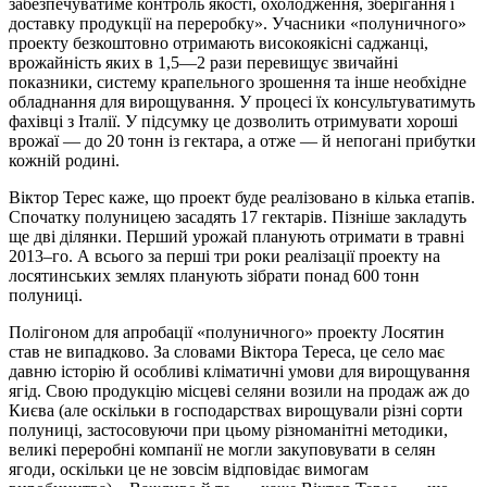
забезпечуватиме контроль якості, охолодження, зберігання і
доставку продукції на переробку». Учасники «полуничного»
проекту безкоштовно отримають високоякісні саджанці,
врожайність яких в 1,5—2 рази перевищує звичайні
показники, систему крапельного зрошення та інше необхідне
обладнання для вирощування. У процесі їх консультуватимуть
фахівці з Італії. У підсумку це дозволить отримувати хороші
врожаї — до 20 тонн iз гектара, а отже — й непогані прибутки
кожній родині.
Віктор Терес каже, що проект буде реалізовано в кілька етапів.
Спочатку полуницею засадять 17 гектарів. Пізніше закладуть
ще дві ділянки. Перший урожай планують отримати в травні
2013–го. А всього за перші три роки реалізації проекту на
лосятинських землях планують зібрати понад 600 тонн
полуниці.
Полігоном для апробації «полуничного» проекту Лосятин
став не випадково. За словами Віктора Тереса, це село має
давню історію й особливі кліматичні умови для вирощування
ягід. Свою продукцію місцеві селяни возили на продаж аж до
Києва (але оскільки в господарствах вирощували різні сорти
полуниці, застосовуючи при цьому різноманітні методики,
великі переробні компанії не могли закуповувати в селян
ягоди, оскільки це не зовсім відповідає вимогам