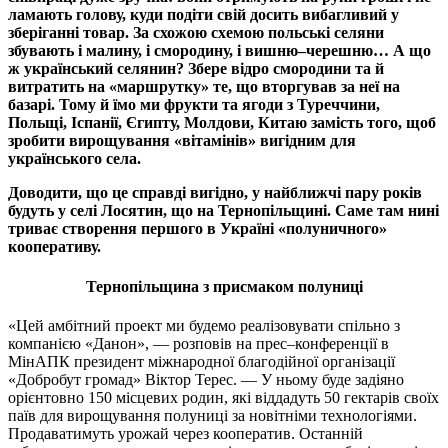
ламають голову, куди подіти свій досить вибагливий у
зберіганні товар. За схожою схемою польські селяни
збувають і малину, і смородину, і вишню–черешню… А що
ж український селянин? Збере відро смородини та й
витратить на «маршрутку» те, що вторгував за неї на
базарі. Тому й їмо ми фрукти та ягоди з Туреччини,
Польщі, Іспанії, Єгипту, Молдови, Китаю замість того, щоб
зробити вирощування «вітамінів» вигідним для
українського села.
Доводити, що це справді вигідно, у найближчі пару років
будуть у селі Лосятин, що на Тернопільщині. Саме там нині
триває створення першого в Україні «полуничного»
кооперативу.
Тернопільщина з присмаком полуниці
«Цей амбітний проект ми будемо реалізовувати спільно з
компанією «Данон», — розповів на прес–конференції в
МінАПК президент міжнародної благодійної організації
«Добробут громад» Віктор Терес. — У ньому буде задіяно
орієнтовно 150 місцевих родин, які віддадуть 50 гектарів своїх
паїв для вирощування полуниці за новітніми технологіями.
Продаватимуть урожай через кооператив. Останній