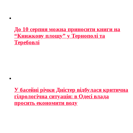
До 10 серпня можна приносити книги на
“Книжкову площу” у Тернополі та
Теребовлі
У басейні річки Дністер відбулася критична
гідрологічна ситуація: в Одесі влада
просить економити воду