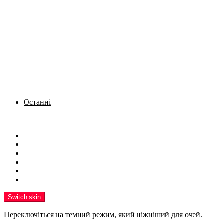
Останні
Menu
Новини
Політика
Кримінал
Фото
Надіслати новину
Реклама на сайті
Switch skin
Переключіться на темний режим, який ніжніший для очей.