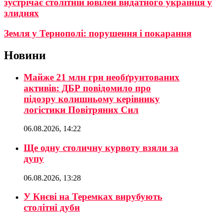
зустрічає столітній ювілей видатного українця у
злиднях
Земля у Тернополі: порушення і покарання
Новини
Майже 21 млн грн необґрунтованих
активів: ДБР повідомило про
підозру колишньому керівнику
логістики Повітряних Сил
06.08.2026, 14:22
Ще одну столичну курвоту взяли за
дупу
06.08.2026, 13:28
У Києві на Теремках вирубують
столітні дуби