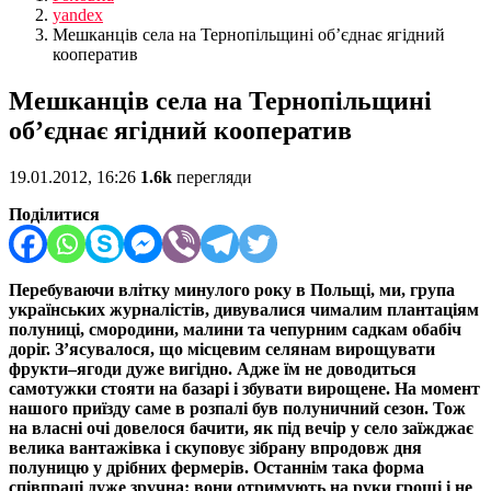
yandex
Мешканців села на Тернопільщині об’єднає ягідний
кооператив
Мешканців села на Тернопільщині
об’єднає ягідний кооператив
19.01.2012, 16:26
1.6k
перегляди
Поділитися
Перебуваючи влітку минулого року в Польщі, ми, група
українських журналістів, дивувалися чималим плантаціям
полуниці, смородини, малини та чепурним садкам обабіч
доріг. З’ясувалося, що місцевим селянам вирощувати
фрукти–ягоди дуже вигідно. Адже їм не доводиться
самотужки стояти на базарі і збувати вирощене. На момент
нашого приїзду саме в розпалі був полуничний сезон. Тож
на власні очі довелося бачити, як під вечір у село заїжджає
велика вантажівка і скуповує зібрану впродовж дня
полуницю у дрібних фермерів. Останнім така форма
співпраці дуже зручна: вони отримують на руки гроші і не