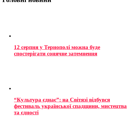
12 серпня у Тернополі можна буде
спостерігати сонячне затемнення
“Культура єднає”: на Світязі відбувся
фестиваль української спадщини, мистецтва
та єдності