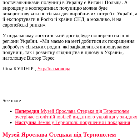
постачальниками полуниці в Україну є Китай і Польща. А
вирощену в кооперативах полуницю можна буде
використовувати не тільки для виробничих потреб в Україні, а
й експортувати в Росію й країни СНД, а можливо, й на
європейські ринки».
У подальшому лосятинський досвід буде поширено на інші
регіони України. «Ми маємо на меті добитися як покращення
добробуту сільських родин, які зацікавляться вирощуваням
полуниці, так і розвитку ягідництва в цілому в Україні», —
наголошує Віктор Терес.
Ліна КУШНІР ,
Україна молода
See more
Попередня
Музей Ярослава Стецька під Тернополем
зустрічає столітній ювілей видатного українця у злиднях
Наступна
Земля у Тернополі: порушення і покарання
Музей Ярослава Стецька під Тернополем