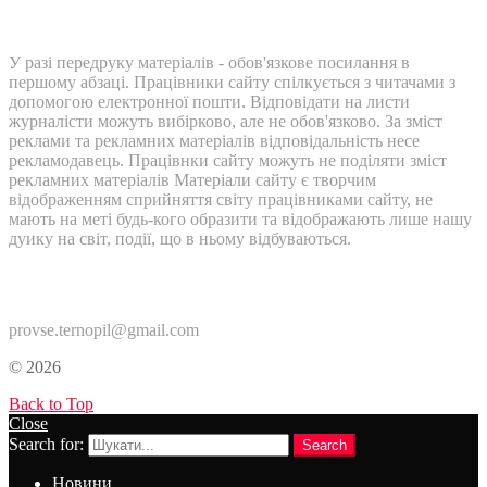
У разі передруку матеріалів - обов'язкове посилання в
першому абзаці. Працівники сайту спілкується з читачами з
допомогою електронної пошти. Відповідати на листи
журналісти можуть вибірково, але не обов'язково. За зміст
реклами та рекламних матеріалів відповідальність несе
рекламодавець. Працівнки сайту можуть не поділяти зміст
рекламних матеріалів Матеріали сайту є творчим
відображенням сприйняття світу працівниками сайту, не
мають на меті будь-кого образити та відображають лише нашу
дуику на світ, події, що в ньому відбуваються.
Контакти:
provse.ternopil@gmail.com
© 2026
Back to Top
Close
Search for:
Search
Новини