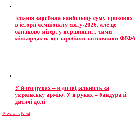
Іспанія заробила найбільшу суму призових
в історії чемпіонату світу-2026, але це
однаково мізер, у порівнянні з тими
мільярдами, що заробили засновники ФІФА
У його руках – відповідальність за
українську армію. У її руках – бандура й
дитячі долі
Previous
Next