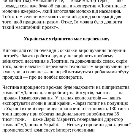
виробництва). «Важливо й те, — каже Віктор Терес, — що
громада села вже була об’єднана в кооператив «Лосятинське
молочне джерело», який заготовляє молоко від населення.
Тобто там селяни вже мають певний досвід кооперації для
того, щоб працювати разом. Отже, їм можна було довірити
такий масштабний проект».
Українське ягідництво має перспективу
Вигоди для селян очевидні: оскільки вирощування полуниці
потребує багато роботи вручну, це вирішить проблему
зайнятості населення в Лосятині та довколишніх селах, окрім
того, вони навчаться передовим технологіям вирощування цієї
культури, а головне — не перейматимуться проблемами збуту
продукції — про це подбає кооператив.
Частина вирощеного врожаю буде надходити на підприємства
компанії «Данон» для виробництва йогуртів, частина — на
продаж і заморожування. У планах кооператорів — навіть
експортувати ягоди в інші країни. «Зараз попит на полуницю
в Україні втричі перевищує пропозицію і становить 130 тисяч
тонн щороку при обсягах національного виробництва 35
тисяч тонн, — каже Даріо Маркетті, генеральний директор
компанії «Данон» в Україні. — Нестачу сировини для харчової
промисловості компенсує імпорт; головними