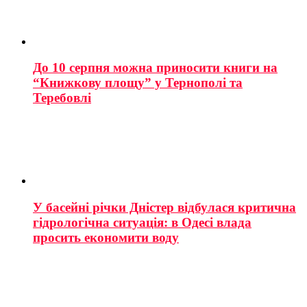
До 10 серпня можна приносити книги на
“Книжкову площу” у Тернополі та
Теребовлі
У басейні річки Дністер відбулася критична
гідрологічна ситуація: в Одесі влада
просить економити воду