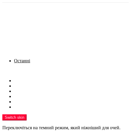
Останні
Menu
Новини
Політика
Кримінал
Фото
Надіслати новину
Реклама на сайті
Switch skin
Переключіться на темний режим, який ніжніший для очей.