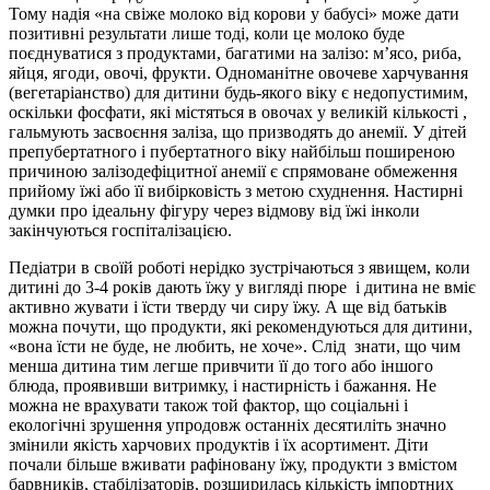
Тому надія «на свіже молоко від корови у бабусі» може дати
позитивні результати лише тоді, коли це молоко буде
поєднуватися з продуктами, багатими на залізо: м’ясо, риба,
яйця, ягоди, овочі, фрукти. Одноманітне овочеве харчування
(вегетаріанство) для дитини будь-якого віку є недопустимим,
оскільки фосфати, які містяться в овочах у великій кількості ,
гальмують засвоєння заліза, що призводять до анемії. У дітей
препубертатного і пубертатного віку найбільш поширеною
причиною залізодефіцитної анемії є спрямоване обмеження
прийому їжі або її вибірковість з метою схуднення. Настирні
думки про ідеальну фігуру через відмову від їжі інколи
закінчуються госпіталізацією.
Педіатри в своїй роботі нерідко зустрічаються з явищем, коли
дитині до 3-4 років дають їжу у вигляді пюре і дитина не вміє
активно жувати і їсти тверду чи сиру їжу. А ще від батьків
можна почути, що продукти, які рекомендуються для дитини,
«вона їсти не буде, не любить, не хоче». Слід знати, що чим
менша дитина тим легше привчити її до того або іншого
блюда, проявивши витримку, і настирність і бажання. Не
можна не врахувати також той фактор, що соціальні і
екологічні зрушення упродовж останніх десятиліть значно
змінили якість харчових продуктів і їх асортимент. Діти
почали більше вживати рафіновану їжу, продукти з вмістом
барвників, стабілізаторів, розширилась кількість імпортних