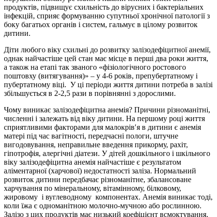
продуктів, підвищує схильність до вірусних і бактеріальних
інфекцій, сприяє формуванню супутньої хронічної патології з
боку багатьох органів і систем, гальмує в цілому розвиток
дитини.
Діти любого віку схильні до розвитку залізодефіцитної анемії,
однак найчастіше цей стан має місце в перші два роки життя,
а також на етапі так званого «фізіологічного ростового
поштовху (витягування)» – у 4-6 років, препубертатному і
пубертатному віці. У ці періоди життя дитини потреба в залізі
збільшується в 2-2,5 рази в порівнянні з дорослими.
Чому виникає залізодефіцитна анемія? Причини різноманітні,
численні і залежать від віку дитини. На першому році життя
сприятливими факторами для малокрів′я в дитини є анемія
матері під час вагітності, передчасні пологи, штучне
вигодовування, неправильне введення прикорму, рахіт,
гіпотрофія, алергічні діатези. У дітей дошкільного і шкільного
віку залізодефіцитна анемія найчастіше є результатом
аліментарної (харчової) недостатності заліза. Нормальний
розвиток дитини передбачає різноманітне, збалансоване
харчування по мінеральному, вітамінному, білковому,
жировому і вуглеводному компонентах. Анемія виникає тоді,
коли їжа є одноманітною молочно-мучною або рослинною.
Залізо з цих продуктів має низький коефіцієнт всмоктування.