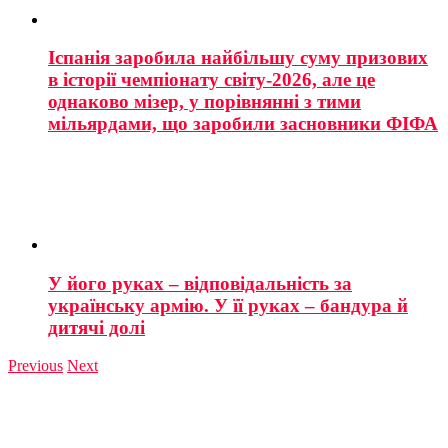
Іспанія заробила найбільшу суму призових
в історії чемпіонату світу-2026, але це
однаково мізер, у порівнянні з тими
мільярдами, що заробили засновники ФІФА
У його руках – відповідальність за
українську армію. У її руках – бандура й
дитячі долі
Previous
Next