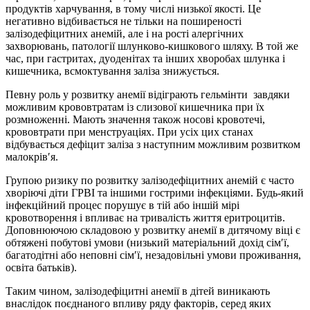
продуктів харчування, в тому числі низької якості. Це
негативно відбивається не тільки на поширеності
залізодефіцитних анемій, але і на рості алергічних
захворювань, патології шлунково-кишкового шляху. В той же
час, при гастритах, дуоденітах та інших хворобах шлунка і
кишечника, всмоктування заліза знижується.
Певну роль у розвитку анемії відіграють гельмінти завдяки
можливим крововтратам із слизової кишечника при їх
розмноженні. Мають значення також носові кровотечі,
крововтрати при менструаціях. При усіх цих станах
відбувається дефіцит заліза з наступним можливим розвитком
малокрів′я.
Групою ризику по розвитку залізодефіцитних анемій є часто
хворіючі діти ГРВІ та іншими гострими інфекціями. Будь-який
інфекційний процес порушує в тій або іншій мірі
кровотворення і впливає на тривалість життя еритроцитів.
Доповнюючою складовою у розвитку анемії в дитячому віці є
обтяжені побутові умови (низький матеріальний дохід сім′ї,
багатодітні або неповні сім′ї, незадовільні умови проживання,
освіта батьків).
Таким чином, залізодефіцитні анемії в дітей виникають
внаслідок поєднаного впливу ряду факторів, серед яких