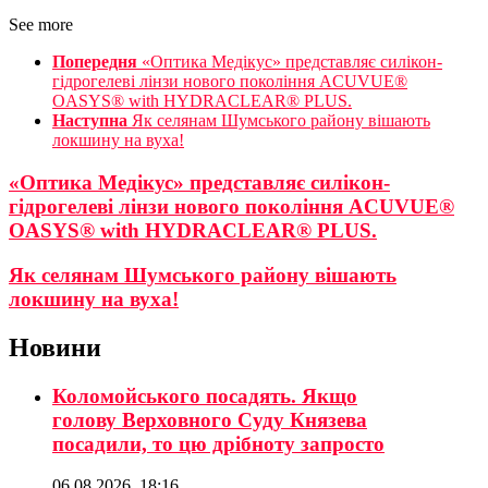
See more
Попередня
«Оптика Медікус» представляє силікон-
гідрогелеві лінзи нового покоління ACUVUE®
OASYS® with HYDRACLEAR® PLUS.
Наступна
Як селянам Шумського району вішають
локшину на вуха!
«Оптика Медікус» представляє силікон-
гідрогелеві лінзи нового покоління ACUVUE®
OASYS® with HYDRACLEAR® PLUS.
Як селянам Шумського району вішають
локшину на вуха!
Новини
Коломойського посадять. Якщо
голову Верховного Суду Князева
посадили, то цю дрібноту запросто
06.08.2026, 18:16