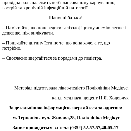
провідна роль належить незбалансованому харчуванню,
гострій та хронічній інфекційній патології.
Шановні батьки!
– Пам′ятайте, що попередити залізодефіцитну анемію легше і
дешевше, ніж вилікувати.
– Привчайте дитину їсти не те, що вона хоче, а те, що
потрібно.
– Своєчасно звертайтеся за порадами до педіатра.
Матеріал підготувала лікар-педіатр Поліклініки Медікус,
канд. мед.наук, доцент Н.Я. Ходорчук
За детальнішою інформацією звертайтеся за адресою:
м. Тернопіль, вул. Живова,28, Поліклініка Медікус
Запис проводиться за тел.: (0352) 52-57-57,40-05-17