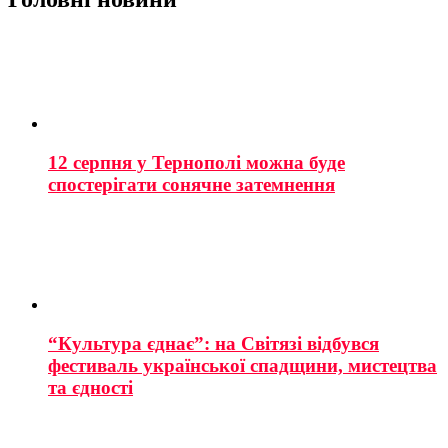
12 серпня у Тернополі можна буде
спостерігати сонячне затемнення
“Культура єднає”: на Світязі відбувся
фестиваль української спадщини, мистецтва
та єдності