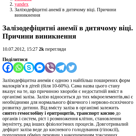
yandex
Залізодефіцитні анемії в дитячому віці. Причини
виникнення
Залізодефіцитні анемії в дитячому віці.
Причини виникнення
10.07.2012, 15:27
2k
перегляди
Поділитися
Залізодефіцитна анемія є одною з найбільш поширених форм
малокрів′я в дітей (біля 10-60%). Сама назва цього стану
вказує на те, що причиною хвороби є недостатній вміст в
організмі заліза. Залізо відноситься до тих мікроелементів,які є
необхідними для нормального фізичного і нервово-психічного
розвитку дитини. Від вмісту заліза в організмі залежить
синтез гемоглобіну і
еритроцитів, транспорт кисню
до
органів і систем, ріст і розмноження клітин, становлення
імунітету, ряд інших фізіологічних процесів. Довготривалий
дефіцит заліза веде до кисневого голодування (гіпоксії),
порушення обміну речовин з накопиченням токсичних