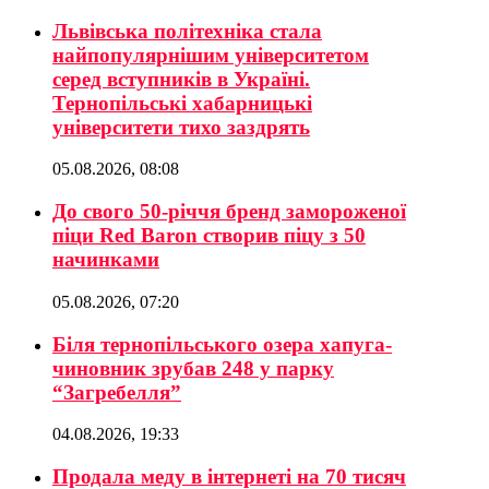
Львівська політехніка стала
найпопулярнішим університетом
серед вступників в Україні.
Тернопільські хабарницькі
університети тихо заздрять
05.08.2026, 08:08
До свого 50-річчя бренд замороженої
піци Red Baron створив піцу з 50
начинками
05.08.2026, 07:20
Біля тернопільського озера хапуга-
чиновник зрубав 248 у парку
“Загребелля”
04.08.2026, 19:33
Продала меду в інтернеті на 70 тисяч