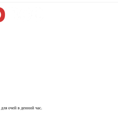
для очей в денний час.