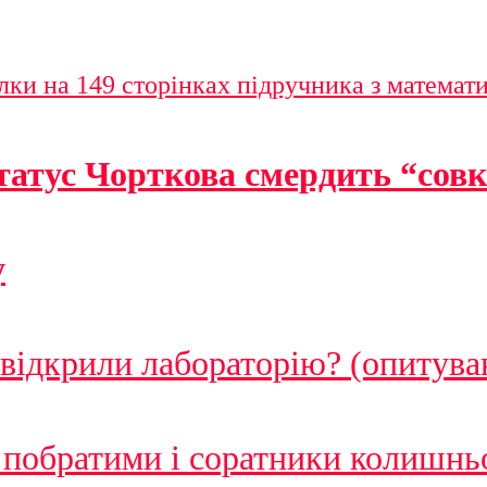
лки на 149 сторінках підручника з математ
татус Чорткова смердить “сов
у
 відкрили лабораторію? (опитува
побратими і соратники колишньо