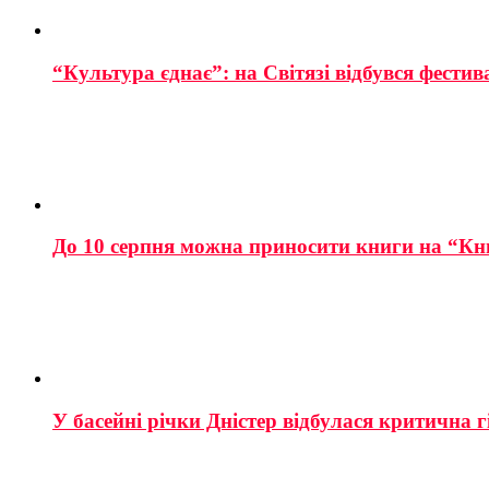
“Культура єднає”: на Світязі відбувся фестив
До 10 серпня можна приносити книги на “Кн
У басейні річки Дністер відбулася критична г