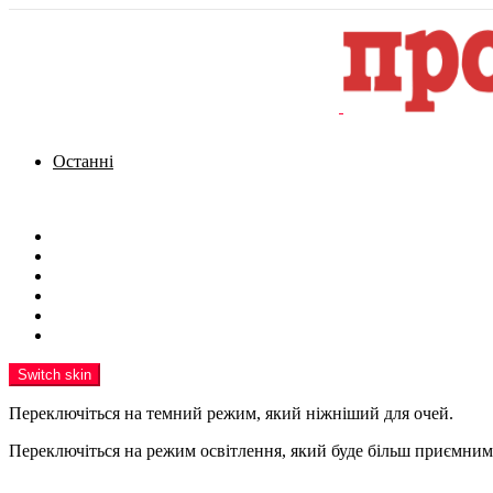
Останні
Menu
Новини
Політика
Кримінал
Фото
Надіслати новину
Реклама на сайті
Switch skin
Переключіться на темний режим, який ніжніший для очей.
Переключіться на режим освітлення, який буде більш приємним 
шукати