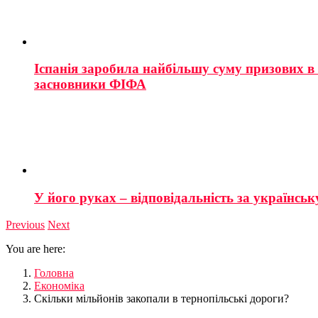
Іспанія заробила найбільшу суму призових в і
засновники ФІФА
У його руках – відповідальність за українську
Previous
Next
You are here:
Головна
Економіка
Скільки мільйонів закопали в тернопільські дороги?