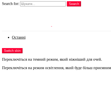
Search for:
Search
Login
Останні
Menu
Switch skin
Переключіться на темний режим, який ніжніший для очей.
Переключіться на режим освітлення, який буде більш приємним 
Login