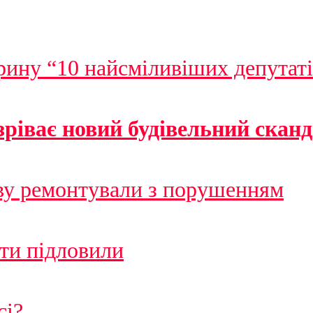
рину “10 найсміливіших депутаті
ріває новий будівельний сканд
ву ремонтували з порушенням
іти підловили
сі?