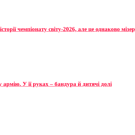
сторії чемпіонату світу-2026, але це однаково мізе
 армію. У її руках – бандура й дитячі долі