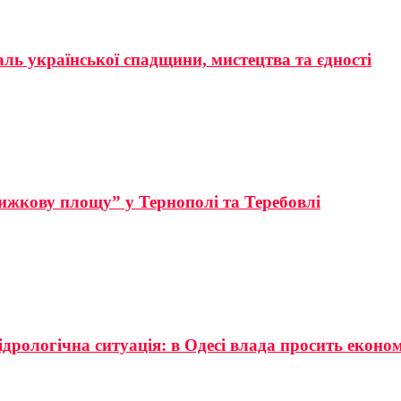
аль української спадщини, мистецтва та єдності
ижкову площу” у Тернополі та Теребовлі
ідрологічна ситуація: в Одесі влада просить еконо