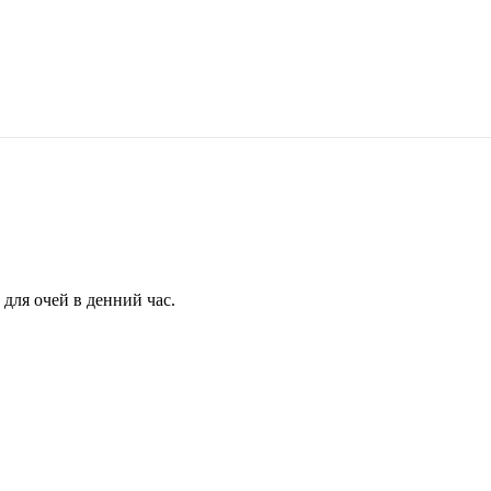
для очей в денний час.