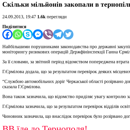
Скільки мільйонів закопали в тернопіл
24.09.2013, 19:47
1.6k
перегляди
Поділитися
Найбільшими порушниками законодавства про державні закупівлі
моніторингу ризикових операцій Держфінінспекції Ганна Єрмі
За її словами, за звітний період відомством попереджена втрат
Г.Єрмілова додала, що за результатом перевірок деяких місцеви
“Службою автомобільних доріг Черкаської області розірвано дого
сказала Г.Єрмілова.
Вона також зазначила, що відомство приділяє увагу контролю з
Г.Єрмілова зазначила, що за результатом перевірок відділів ос
Чиновник зазначила, що внаслідок перевірок було розірвано до
ВВ їде до Тернополя!