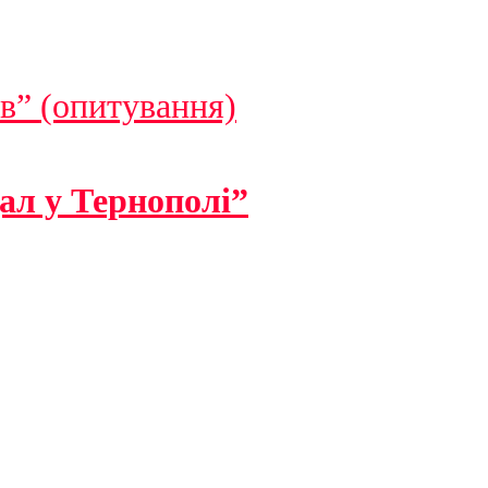
в” (опитування)
ал у Тернополі”