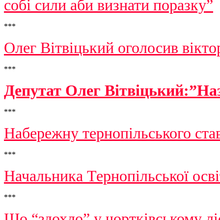
собі сили аби визнати поразку”
***
Олег Вітвіцький оголосив вікто
***
Депутат Олег Вітвіцький:”Наз
***
Набережну тернопільського ста
***
Начальника Тернопільської осв
***
Що “здохло” у чортківському лі