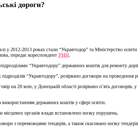
ьські дороги?
 у 2012-2013 роках стали “Укравтодор” та Міністерство освіти 
лова, передає кореспондент
УНН
.
а підрозділами “Укравтодору” державних коштів для ремонту дорі
х підрозділів “Укравтодору”, розірвано договори на проведення р
вір на 20 млн, у Донецькій області розірвано п’ять договорів, у 
а використанням державних коштів у сфері освіти.
віти місцевих органів влади встановлено низку порушень.
говори з переможцями тендерів, а також скасовано низку тендерів