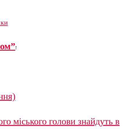
ики
ком”
!
ння)
го міського голови знайдуть в