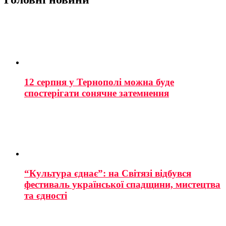
12 серпня у Тернополі можна буде
спостерігати сонячне затемнення
“Культура єднає”: на Світязі відбувся
фестиваль української спадщини, мистецтва
та єдності