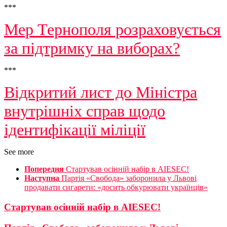
***
Мер Тернополя розраховується
за підтримку на виборах?
***
Відкритий лист до Міністра
внутрішніх справ щодо
ідентифікації міліції
See more
Попередня
Стартував осінній набір в AIESEC!
Наступна
Партія «Свобода» заборонила у Львові
продавати сигарети: «досить обкурювати українців»
Стартував осінній набір в AIESEC!