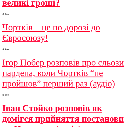
великі гроші?
***
Чортків – це по дорозі до
Євросоюзу!
***
Ігор Побер розповів про сльози
нардепа, коли Чортків “не
пройшов” перший раз (аудіо)
***
Іван Стойко розповів як
домігся прийняття постанови