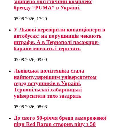
знищено логістичний комплекс
бренду “PUMA” в Україні.
05.08.2026, 17:20
У Львові перевірили кондиціонери в
автобусах: на порушників чекають
штрафи. А в Тернополі пасажири-
барани мовчать і терплять
05.08.2026, 09:09
Львівська політехніка стала
найпопулярнішим університетом
серед вступників в Україні.
Тернопільські хабарницькі
університети тихо заздрять
05.08.2026, 08:08
До свого 50-річчя бренд замороженої
піци Red Baron створив піцу з 50