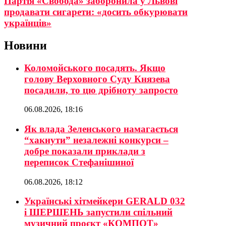
Партія «Свобода» заборонила у Львові
продавати сигарети: «досить обкурювати
українців»
Новини
Коломойського посадять. Якщо
голову Верховного Суду Князева
посадили, то цю дрібноту запросто
06.08.2026, 18:16
Як влада Зеленського намагається
“хакнути” незалежні конкурси –
добре показали приклади з
переписок Стефанішиної
06.08.2026, 18:12
Українські хітмейкери GERALD 032
і ШЕРШЕНЬ запустили спільний
музичний проєкт «КОМПОТ»