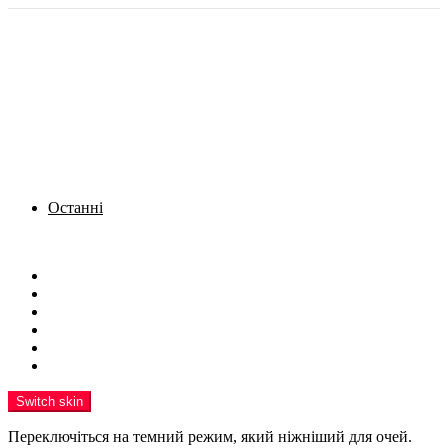
Останні
Menu
Новини
Політика
Кримінал
Фото
Надіслати новину
Реклама на сайті
Switch skin
Переключіться на темний режим, який ніжніший для очей.