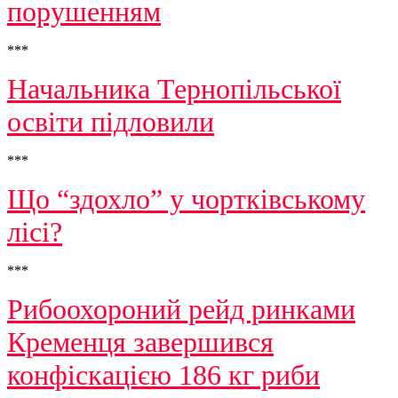
порушенням
***
Начальника Тернопільської
освіти підловили
***
Що “здохло” у чортківському
лісі?
***
Рибоохороний рейд ринками
Кременця завершився
конфіскацією 186 кг риби