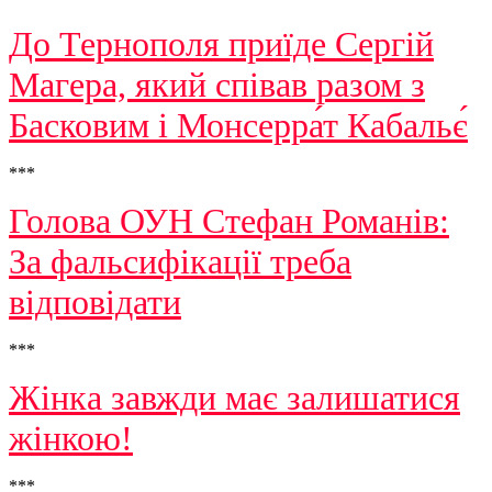
До Тернополя приїде Сергій
Магера, який співав разом з
Басковим і Монсерра́т Кабальє́
***
Голова ОУН Стефан Романів:
За фальсифікації треба
відповідати
***
Жінка завжди має залишатися
жінкою!
***