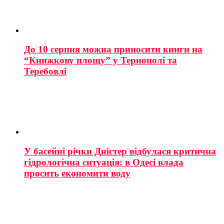
До 10 серпня можна приносити книги на
“Книжкову площу” у Тернополі та
Теребовлі
У басейні річки Дністер відбулася критична
гідрологічна ситуація: в Одесі влада
просить економити воду