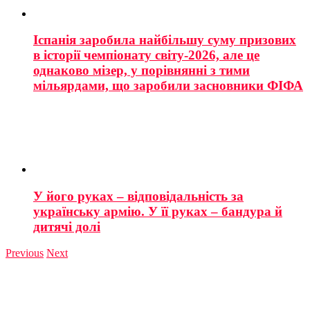
Іспанія заробила найбільшу суму призових
в історії чемпіонату світу-2026, але це
однаково мізер, у порівнянні з тими
мільярдами, що заробили засновники ФІФА
У його руках – відповідальність за
українську армію. У її руках – бандура й
дитячі долі
Previous
Next