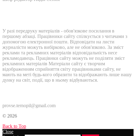
У разі передруку матеріалів - обов'язкове посилання в
першому абзаці. Працівники сайту спілкується з читачами з
допомогою електронної пошти. Відповідати на листи
журналісти можуть вибірково, але не обов'язково. За зміст
реклами та рекламних матеріалів відповідальність несе
рекламодавець. Працівнки сайту можуть не поділяти зміст
рекламних матеріалів Матеріали сайту є творчим
відображенням сприйняття світу працівниками сайту, не
мають на меті будь-кого образити та відображають лише нашу
дуику на світ, події, що в ньому відбуваються.
Контакти:
provse.ternopil@gmail.com
© 2026
Back to Top
Close