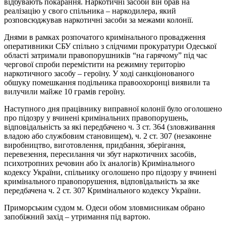
відбувають покарання. Наркотичні засоби він брав на
реалізацію у свого спільника – наркодилера, який
розповсюджував наркотичні засоби за межами колонії.
Днями в рамках розпочатого кримінального провадження
оперативники СБУ спільно з слідчими прокуратури Одеської
області затримали правопорушників “на гарячому” під час
чергової спроби перемістити на режимну територію
наркотичного засобу – героїну. У ході санкціонованого
обшуку помешкання подільника правоохоронці виявили та
вилучили майже 10 грамів героїну.
Наступного дня працівнику виправної колонії було оголошено
про підозру у вчинені кримінальних правопорушень,
відповідальність за які передбачено ч. 3 ст. 364 (зловживання
владою або службовим становищем), ч. 2 ст. 307 (незаконне
виробництво, виготовлення, придбання, зберігання,
перевезення, пересилання чи збут наркотичних засобів,
психотропних речовин або їх аналогів) Кримінального
кодексу України, спільнику оголошено про підозру у вчинені
кримінального правопорушення, відповідальність за яке
передбачена ч. 2 ст. 307 Кримінального кодексу України.
Приморським судом м. Одеси обом зловмисникам обрано
запобіжний захід – утримання під вартою.