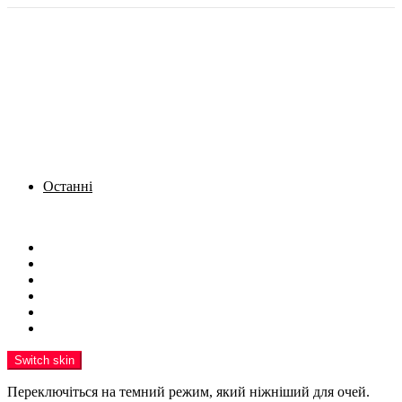
Останні
Menu
Новини
Політика
Кримінал
Фото
Надіслати новину
Реклама на сайті
Switch skin
Переключіться на темний режим, який ніжніший для очей.