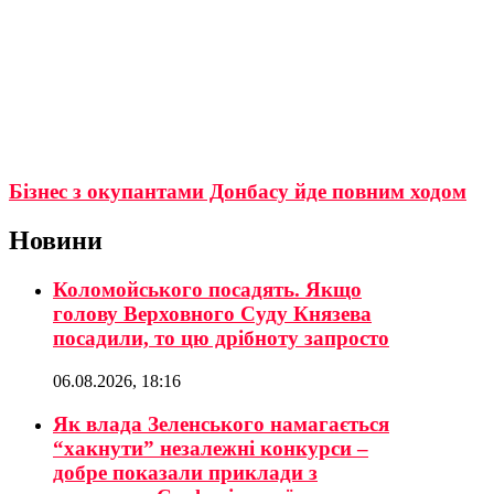
Бізнес з окупантами Донбасу йде повним ходом
Новини
Коломойського посадять. Якщо
голову Верховного Суду Князева
посадили, то цю дрібноту запросто
06.08.2026, 18:16
Як влада Зеленського намагається
“хакнути” незалежні конкурси –
добре показали приклади з