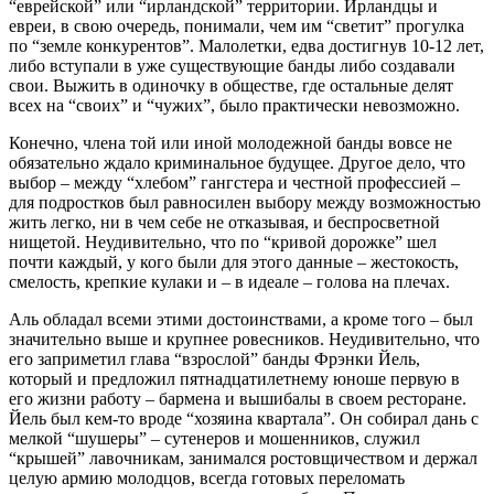
“еврейской” или “ирландской” территории. Иpландцы и
евpеи, в свою очередь, понимали, чем им “светит” прогулка
по “земле конкурентов”. Малолетки, едва достигнув 10-12 лет,
либо вступали в уже существующие банды либо создавали
свои. Выжить в одиночку в обществе, где остальные делят
всех на “своих” и “чужих”, было практически невозможно.
Конечно, члена той или иной молодежной банды вовсе не
обязательно ждало криминальное будущее. Другое дело, что
выбор – между “хлебом” гангстера и честной профессией –
для подростков был равносилен выбору между возможностью
жить легко, ни в чем себе не отказывая, и беспросветной
нищетой. Неудивительно, что по “кривой дорожке” шел
почти каждый, у кого были для этого данные – жестокость,
смелость, крепкие кулаки и – в идеале – голова на плечах.
Аль обладал всеми этими достоинствами, а кроме того – был
значительно выше и крупнее ровесников. Неудивительно, что
его заприметил глава “взрослой” банды Фрэнки Йель,
который и предложил пятнадцатилетнему юноше первую в
его жизни работу – бармена и вышибалы в своем ресторане.
Йель был кем-то вроде “хозяина квартала”. Он собирал дань с
мелкой “шушеры” – сутенеров и мошенников, служил
“крышей” лавочникам, занимался ростовщичеством и держал
целую армию молодцов, всегда готовых переломать