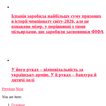
Іспанія заробила найбільшу суму призових
в історії чемпіонату світу-2026, але це
однаково мізер, у порівнянні з тими
мільярдами, що заробили засновники ФІФА
У його руках – відповідальність за
українську армію. У її руках – бандура й
дитячі долі
Previous
Next
You are here:
Головна