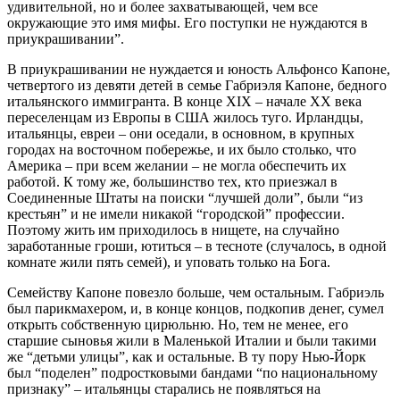
удивительной, но и более захватывающей, чем все
окружающие это имя мифы. Его поступки не нуждаются в
приукрашивании”.
В приукрашивании не нуждается и юность Альфонсо Капоне,
четвертого из девяти детей в семье Габриэля Капоне, бедного
итальянского иммигранта. В конце ХIХ – начале ХХ века
переселенцам из Европы в США жилось туго. Ирландцы,
итальянцы, евреи – они оседали, в основном, в крупных
городах на восточном побережье, и их было столько, что
Америка – при всем желании – не могла обеспечить их
работой. К тому же, большинство тех, кто приезжал в
Соединенные Штаты на поиски “лучшей доли”, были “из
крестьян” и не имели никакой “городской” профессии.
Поэтому жить им приходилось в нищете, на случайно
заработанные гроши, ютиться – в тесноте (случалось, в одной
комнате жили пять семей), и уповать только на Бога.
Семейству Капоне повезло больше, чем остальным. Габриэль
был парикмахером, и, в конце концов, подкопив денег, сумел
открыть собственную цирюльню. Но, тем не менее, его
старшие сыновья жили в Маленькой Италии и были такими
же “детьми улицы”, как и остальные. В ту пору Нью-Йорк
был “поделен” подростковыми бандами “по национальному
признаку” – итальянцы старались не появляться на