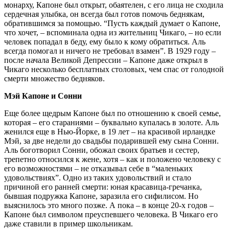
монарху, Капоне был открыт, обаятелен, с его лица не сходила
сердечная улыбка, он всегда был готов помочь беднякам,
обратившимся за помощью. “Пусть каждый думает о Капоне,
что хочет, – вспоминала одна из жительниц Чикаго, – но если
человек попадал в беду, ему было к кому обратиться. Аль
всегда помогал и ничего не требовал взамен”. В 1929 году –
после начала Великой Депрессии – Капоне даже открыл в
Чикаго несколько бесплатных столовых, чем спас от голодной
смерти множество бедняков.
Мэй Капоне и Сонни
Еще более щедрым Капоне был по отношению к своей семье,
которая – его стараниями – буквально купалась в золоте. Аль
женился еще в Нью-Йорке, в 19 лет – на красивой ирландке
Мэй, за две недели до свадьбы подарившей ему сына Сонни.
Аль боготворил Сонни, обожал своих братьев и сестер,
трепетно относился к жене, хотя – как и положено человеку с
его возможностями – не отказывал себе в “маленьких
удовольствиях”. Одно из таких удовольствий и стало
причиной его ранней смерти: юная красавица-гречанка,
бывшая подружка Капоне, заразила его сифилисом. Но
выяснилось это много позже. А пока – в конце 20-х годов –
Капоне был символом преуспевшего человека. В Чикаго его
даже ставили в пример школьникам.