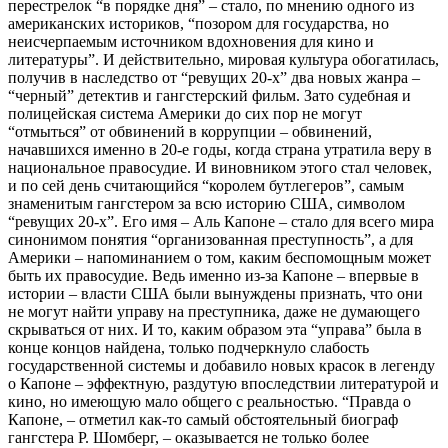
перестрелок “в порядке дня” – стало, по мнению одного из
американских историков, “позором для государства, но
неисчерпаемым источником вдохновения для кино и
литературы”. И действительно, мировая культура обогатилась,
получив в наследство от “ревущих 20-х” два новых жанра –
“черный” детектив и гангстерский фильм. Зато судебная и
полицейская система Америки до сих пор не могут
“отмыться” от обвинений в коррупции – обвинений,
начавшихся именно в 20-е годы, когда страна утратила веру в
национальное правосудие. И виновником этого стал человек,
и по сей день считающийся “королем бутлегеров”, самым
знаменитым гангстером за всю историю США, символом
“ревущих 20-х”. Его имя – Аль Капоне – стало для всего мира
синонимом понятия “организованная преступность”, а для
Америки – напоминанием о том, каким беспомощным может
быть их правосудие. Ведь именно из-за Капоне – впервые в
истории – власти США были вынуждены признать, что они
не могут найти управу на преступника, даже не думающего
скрываться от них. И то, каким образом эта “управа” была в
конце концов найдена, только подчеркнуло слабость
государственной системы и добавило новых красок в легенду
о Капоне – эффектную, раздутую впоследствии литературой и
кино, но имеющую мало общего с реальностью. “Правда о
Капоне, – отметил как-то самый обстоятельный биограф
гангстера Р. Шомберг, – оказывается не только более