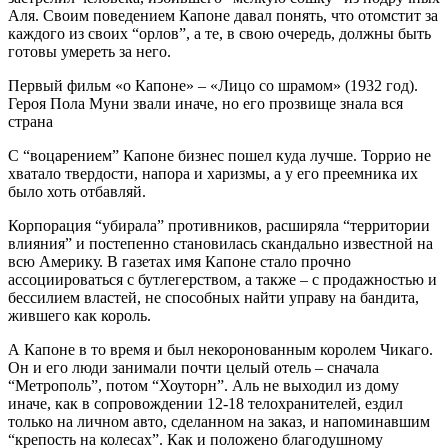
Аля. Своим поведением Капоне давал понять, что отомстит за
каждого из своих “орлов”, а те, в свою очередь, должны быть
готовы умереть за него.
Первый фильм «о Капоне» – «Лицо со шрамом» (1932 год).
Героя Пола Муни звали иначе, но его прозвище знала вся
страна
С “воцарением” Капоне бизнес пошел куда лучше. Торрио не
хватало твердости, напора и харизмы, а у его преемника их
было хоть отбавляй.
Корпорация “убирала” противников, расширяла “территории
влияния” и постепенно становилась скандально известной на
всю Америку. В газетах имя Капоне стало прочно
ассоциироваться с бутлегерством, а также – с продажностью и
бессилием властей, не способных найти управу на бандита,
жившего как король.
А Капоне в то время и был некоронованным королем Чикаго.
Он и его люди занимали почти целый отель – сначала
“Метрополь”, потом “Хоуторн”. Аль не выходил из дому
иначе, как в сопровождении 12-18 телохранителей, ездил
только на личном авто, сделанном на заказ, и напоминавшим
“крепость на колесах”. Как и положено благодушному