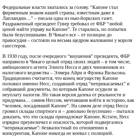
Федеральные власти хватались за голову. “Капоне стал
фирменным знаком нашей страны, известным даже в
Лапландии…” – писала одна из нью-йоркских газет.
Раздраженный президент Гувер требовал от ФБР “любой
ценой найти управу на Капоне”. Те старались, но попытки
были безуспешными. В Чикаго все – от полиции до
правосудия – состояли на весьма щедром жаловании у короля
гангстеров.
В 1930 году, после очередного “внушения” президента, ФБР
направило в Чикаго целый отряд своих людей – в том числе,
амбициозного агента Элиота Несса и двух чиновников из
налогового ведомства – Элмера Айри и Фрэнка Вильсона.
Традиционно считается, что конец могуществу Капоне
положил именно Несс, создавший отряд “неприкасаемых” и
собравший документы, по которым Капоне осудили за
неуплату налогов. Но такая веpсия далека от реальности и
придумана… самим Нессом, мечтавшим войти в историю, как
“человек, посадивший Капоне”. На самом деле отряд Несса
громил склады спиртного и – довольно безуспешно – пытался
доказать, что эти склады принадлежат Капоне. Кстати, Несс
изрядно преувеличил и опасность, которой подвергались
“неприкасаемые”: безжалостный по отношению к
конкурентам, Капоне никогда не воевал с полицией.