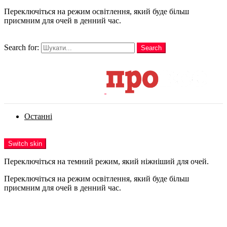
Переключіться на режим освітлення, який буде більш
приємним для очей в денний час.
шукати
Search for:
Search
Login
Останні
Menu
Switch skin
Переключіться на темний режим, який ніжніший для очей.
Переключіться на режим освітлення, який буде більш
приємним для очей в денний час.
Login