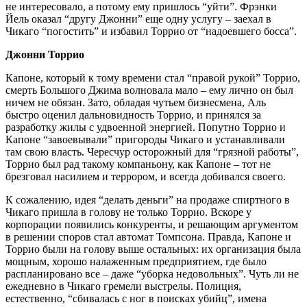
не интересовало, а потому ему пришлось “уйти”. Фрэнки
Йель оказал “другу Джонни” еще одну услугу – заехал в
Чикаго “погостить” и избавил Торрио от “надоевшего босса”.
Джонни Торрио
Капоне, который к тому времени стал “правой рукой” Торрио,
смерть Большого Джима волновала мало – ему лично он был
ничем не обязан. Зато, обладая чутьем бизнесмена, Аль
быстро оценил дальновидность Торрио, и принялся за
разработку жилы с удвоенной энергией. Попутно Торрио и
Капоне “завоевывали” пригороды Чикаго и устанавливали
там свою власть. Чересчур осторожный для “грязной работы”,
Торрио был рад такому компаньону, как Капоне – тот не
брезговал насилием и террором, и всегда добивался своего.
К сожалению, идея “делать деньги” на продаже спиртного в
Чикаго пришла в голову не только Торрио. Вскоре у
корпорации появились конкуренты, и решающим аргументом
в решении споров стал автомат Томпсона. Правда, Капоне и
Торрио были на голову выше остальных: их организация была
мощным, хорошо налаженным предприятием, где было
распланировано все – даже “уборка недовольных”. Чуть ли не
ежедневно в Чикаго гремели выстрелы. Полиция,
естественно, “сбивалась с ног в поисках убийц”, имена