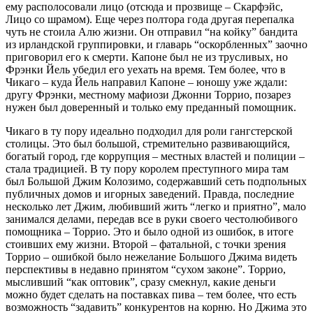
ему располосовали лицо (отсюда и прозвище – Скарфэйс,
Лицо со шрамом). Еще через полтора года другая перепалка
чуть не стоила Алю жизни. Он отправил “на койку” бандита
из ирландской группировки, и главарь “оскорбленных” заочно
приговорил его к смерти. Капоне был не из трусливых, но
Фрэнки Йель убедил его уехать на время. Тем более, что в
Чикаго – куда Йель направил Капоне – юношу уже ждали:
другу Фрэнки, местному мафиози Джонни Торрио, позарез
нужен был доверенный и только ему преданный помощник.
Чикаго в ту пору идеально подходил для роли гангстерской
столицы. Это был большой, стремительно развивающийся,
богатый город, где коррупция – местных властей и полиции –
стала традицией. В ту пору королем преступного мира там
был Большой Джим Колозимо, содержавший сеть подпольных
публичных домов и игорных заведений. Правда, последние
несколько лет Джим, любивший жить “легко и приятно”, мало
занимался делами, передав все в руки своего честолюбивого
помощника – Торрио. Это и было одной из ошибок, в итоге
стоивших ему жизни. Второй – фатальной, с точки зрения
Торрио – ошибкой было нежелание Большого Джима видеть
перспективы в недавно принятом “сухом законе”. Торрио,
мысливший “как оптовик”, сразу смекнул, какие деньги
можно будет сделать на поставках пива – тем более, что есть
возможность “задавить” конкурентов на корню. Но Джима это