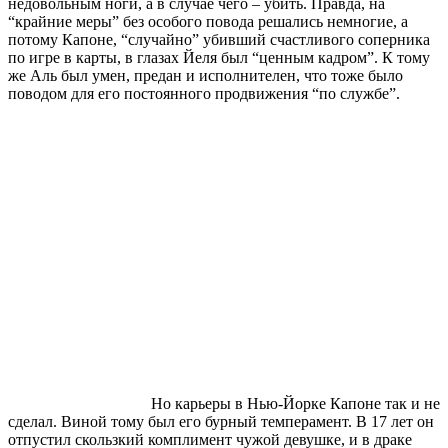
недовольным ноги, а в случае чего – убить. Правда, на
“крайние меры” без особого повода решались немногие, а
потому Капоне, “случайно” убивший счастливого соперника
по игре в карты, в глазах Йеля был “ценным кадром”. К тому
же Аль был умен, предан и исполнителен, что тоже было
поводом для его постоянного продвижения “по службе”.
Но карьеры в Нью-Йорке Капоне так и не
сделал. Виной тому был его бурный темперамент. В 17 лет он
отпустил скользкий комплимент чужой девушке, и в драке