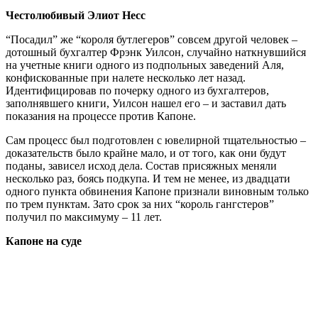
Честолюбивый Элиот Несс
“Посадил” же “короля бутлегеров” совсем другой человек –
дотошный бухгалтер Фрэнк Уилсон, случайно наткнувшийся
на учетные книги одного из подпольных заведений Аля,
конфискованные при налете несколько лет назад.
Идентифицировав по почерку одного из бухгалтеров,
заполнявшего книги, Уилсон нашел его – и заставил дать
показания на процессе против Капоне.
Сам процесс был подготовлен с ювелирной тщательностью –
доказательств было крайне мало, и от того, как они будут
поданы, зависел исход дела. Состав присяжных меняли
несколько раз, боясь подкупа. И тем не менее, из двадцати
одного пункта обвинения Капоне признали виновным только
по трем пунктам. Зато срок за них “король гангстеров”
получил по максимуму – 11 лет.
Капоне на суде