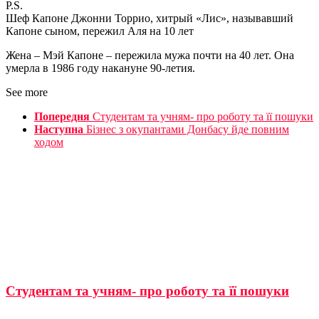
P.S.
Шеф Капоне Джонни Торрио, хитрый «Лис», называвший
Капоне сыном, пережил Аля на 10 лет
Жена – Мэй Капоне – пережила мужа почти на 40 лет. Она
умерла в 1986 году накануне 90-летия.
See more
Попередня
Студентам та учням- про роботу та її пошуки
Наступна
Бізнес з окупантами Донбасу йде повним
ходом
Студентам та учням- про роботу та її пошуки