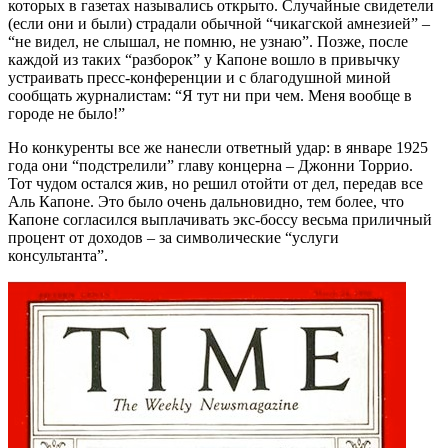
которых в газетах назывались открыто. Случайные свидетели
(если они и были) страдали обычной “чикагской амнезией” –
“не видел, не слышал, не помню, не узнаю”. Позже, после
каждой из таких “разборок” у Капоне вошло в привычку
устраивать пресс-конференции и с благодушной миной
сообщать журналистам: “Я тут ни при чем. Меня вообще в
городе не было!”
Но конкуренты все же нанесли ответный удар: в январе 1925
года они “подстрелили” главу концерна – Джонни Торрио.
Тот чудом остался жив, но решил отойти от дел, передав все
Аль Капоне. Это было очень дальновидно, тем более, что
Капоне согласился выплачивать экс-боссу весьма приличный
процент от доходов – за символические “услуги
консультанта”.