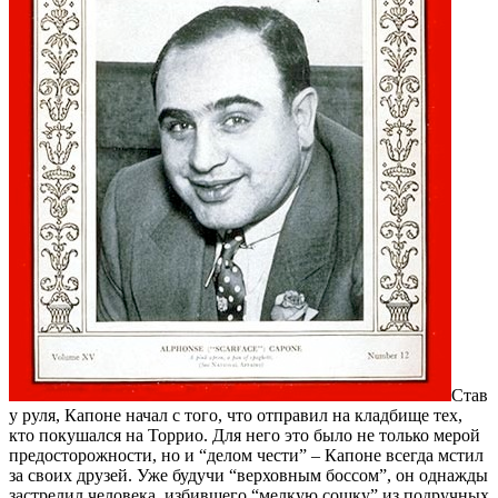
Став
у руля, Капоне начал с того, что отправил на кладбище тех,
кто покушался на Торрио. Для него это было не только мерой
предосторожности, но и “делом чести” – Капоне всегда мстил
за своих друзей. Уже будучи “верховным боссом”, он однажды
застрелил человека, избившего “мелкую сошку” из подручных