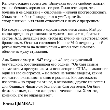
Капоне отсидел восемь лет. Выпуская его на свободу, власти
уже не боялись короля гангстеров. Было очевидно, что
болезнь и ее следствие – слабоумие – начали прогрессировать.
Узнав что их босс “повредился в уме”, даже бывшие
“подельщики” Аля стали относиться к нему с презрением.
Но вокруг поверженного короля сплотилась семья. Мэй до
конца преданно ухаживала за мужем – как и сын, братья и
сестры Аля, делавшие все, чтобы их кумир не чувствовал себя
брошенным. Остатки состояния Капоне Мэй недрогнувшей
рукой потратила на пенициллин – чтобы хоть немного
облегчить мужу страдания.
Аль Капоне умер в 1947 году – в 48 лет, окруженный
безутешной, боготворившей его родней. “Он был самым
знаменитым преступником за всю историю США, – заключает
один из его биографов, – но вовсе не таким злодеем, каким
его часто показывают в кино и романах. Его жестокость
известна – но страдали от нее, в основном, другие гангстеры.
Для бедняков Чикаго он был почти благодетелем. Он был
безжалостным, но в то же время – человечным. Хотя это,
конечно, его не оправдывает”.
Елена ЦЫМБАЛ