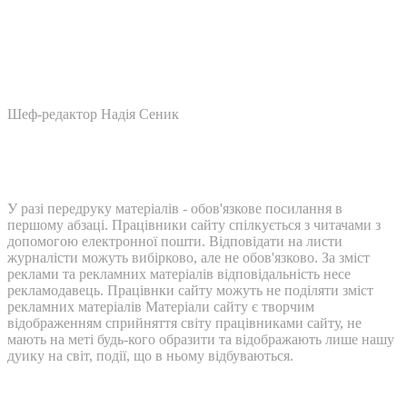
Шеф-редактор Надія Сеник
У разі передруку матеріалів - обов'язкове посилання в
першому абзаці. Працівники сайту спілкується з читачами з
допомогою електронної пошти. Відповідати на листи
журналісти можуть вибірково, але не обов'язково. За зміст
реклами та рекламних матеріалів відповідальність несе
рекламодавець. Працівнки сайту можуть не поділяти зміст
рекламних матеріалів Матеріали сайту є творчим
відображенням сприйняття світу працівниками сайту, не
мають на меті будь-кого образити та відображають лише нашу
дуику на світ, події, що в ньому відбуваються.
Контакти: