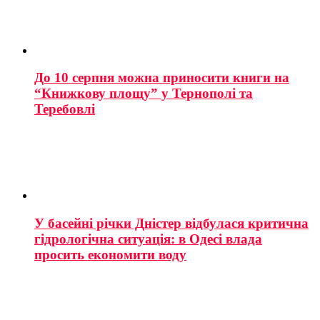
До 10 серпня можна приносити книги на
“Книжкову площу” у Тернополі та
Теребовлі
У басейні річки Дністер відбулася критична
гідрологічна ситуація: в Одесі влада
просить економити воду