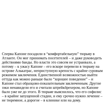
Сперва Капоне посадили в “комфортабельную” тюрьму в
Атланте. Он мог принимать посетителей – и даже руководить
действиями банды. Но власти это совсем не устраивало, а
потому – к ужасу Капоне – его вскоре перевели в тюрьму на
острове Алькатрас, неприступную крепость с крайне суровым
режимом заключения. Единственной возможностью выйти
оттуда как можно раньше было “хорошее поведение” – и
Капоне стал образцово-показательным заключенным. Другие
зэки ненавидели его и считали штрейкбрехером, но Капоне
было уже не до этого. В тюрьме выяснилось, что его сифилис
– в крайне запущенной стадии, и ему срочно нужно лечение –
не тюремное, а дорогое – в клинике или на дому.