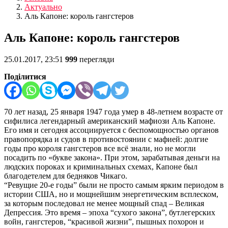
Актуально
Аль Капоне: король гангстеров
Аль Капоне: король гангстеров
25.01.2017, 23:51
999
перегляди
Поділитися
70 лет назад, 25 января 1947 года умер в 48-летнем возрасте от
сифилиса легендарный американский мафиози Аль Капоне.
Его имя и сегодня ассоциируется с беспомощностью органов
правопорядка и судов в противостоянии с мафией: долгие
годы про короля гангстеров все всё знали, но не могли
посадить по «букве закона». При этом, зарабатывая деньги на
людских пороках и криминальных схемах, Капоне был
благодетелем для бедняков Чикаго.
“Ревущие 20-е годы” были не просто самым ярким периодом в
истории США, но и мощнейшим энергетическим всплеском,
за которым последовал не менее мощный спад – Великая
Депрессия. Это время – эпоха “сухого закона”, бутлегерских
войн, гангстеров, “красивой жизни”, пышных похорон и