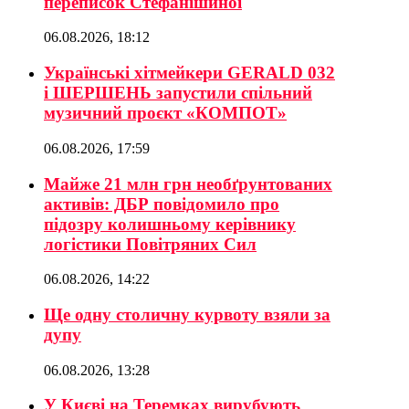
переписок Стефанішиної
06.08.2026, 18:12
Українські хітмейкери GERALD 032
і ШЕРШЕНЬ запустили спільний
музичний проєкт «КОМПОТ»
06.08.2026, 17:59
Майже 21 млн грн необґрунтованих
активів: ДБР повідомило про
підозру колишньому керівнику
логістики Повітряних Сил
06.08.2026, 14:22
Ще одну столичну курвоту взяли за
дупу
06.08.2026, 13:28
У Києві на Теремках вирубують