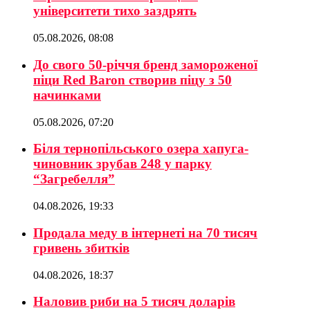
університети тихо заздрять
05.08.2026, 08:08
До свого 50-річчя бренд замороженої
піци Red Baron створив піцу з 50
начинками
05.08.2026, 07:20
Біля тернопільського озера хапуга-
чиновник зрубав 248 у парку
“Загребелля”
04.08.2026, 19:33
Продала меду в інтернеті на 70 тисяч
гривень збитків
04.08.2026, 18:37
Наловив риби на 5 тисяч доларів