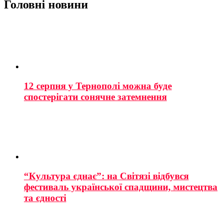
Головні новини
12 серпня у Тернополі можна буде
спостерігати сонячне затемнення
“Культура єднає”: на Світязі відбувся
фестиваль української спадщини, мистецтва
та єдності