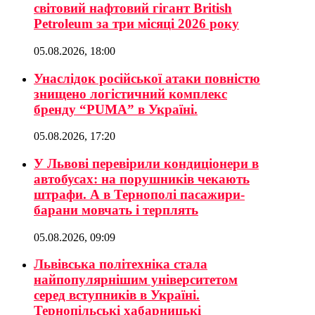
світовий нафтовий гігант British
Petroleum за три місяці 2026 року
05.08.2026, 18:00
Унаслідок російської атаки повністю
знищено логістичний комплекс
бренду “PUMA” в Україні.
05.08.2026, 17:20
У Львові перевірили кондиціонери в
автобусах: на порушників чекають
штрафи. А в Тернополі пасажири-
барани мовчать і терплять
05.08.2026, 09:09
Львівська політехніка стала
найпопулярнішим університетом
серед вступників в Україні.
Тернопільські хабарницькі