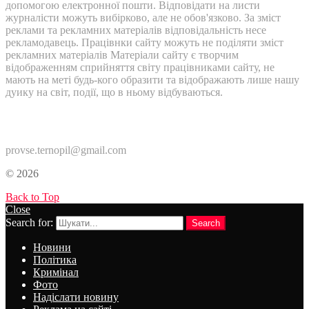
допомогою електронної пошти. Відповідати на листи
журналісти можуть вибірково, але не обов'язково. За зміст
реклами та рекламних матеріалів відповідальність несе
рекламодавець. Працівнки сайту можуть не поділяти зміст
рекламних матеріалів Матеріали сайту є творчим
відображенням сприйняття світу працівниками сайту, не
мають на меті будь-кого образити та відображають лише нашу
дуику на світ, події, що в ньому відбуваються.
Контакти:
provse.ternopil@gmail.com
© 2026
Back to Top
Close
Search for:
Search
Новини
Політика
Кримінал
Фото
Надіслати новину