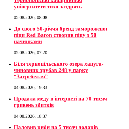
Тернопільські хабарницькі
університети тихо заздрять
05.08.2026, 08:08
До свого 50-річчя бренд замороженої
піци Red Baron створив піцу з 50
начинками
05.08.2026, 07:20
Біля тернопільського озера хапуга-
чиновник зрубав 248 у парку
“Загребелля”
04.08.2026, 19:33
Продала меду в інтернеті на 70 тисяч
гривень збитків
04.08.2026, 18:37
Наловив риби на 5 тисяч доларів