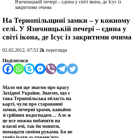
Язичницькій печері – єдина у світі ікона, де Ісус із
закритими очима
На Тернопільщині замки – у кожному
селі. У Язичницькій печері – єдина у
світі ікона, де Ісус із закритими очима
02.02.2012, 07:53
2k
перегляди
Поділитися
Мало ми ще знаємо про красу
Західної України. Знаємо, що є
така Тернопільська область на
карті, чули про старовинні
замки, печерні храми, каньйон
зі срібним водоспадом… Але ж
це все можна побачити на
власні очі, так би мовити,
помацати своїми руками. Бо не
треба їхати за тридев’ять