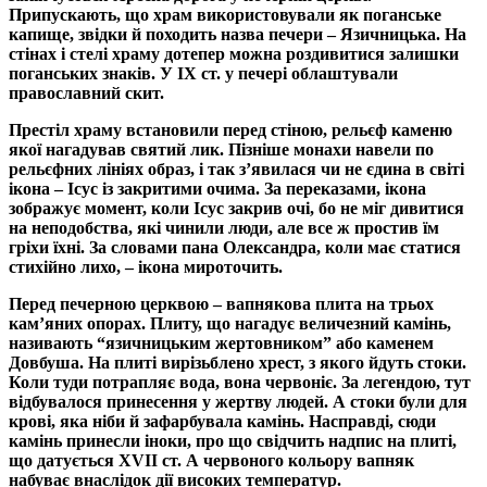
Припускають, що храм використовували як поганське
капище, звідки й походить назва печери – Язичницька. На
стінах і стелі храму дотепер можна роздивитися залишки
поганських знаків. У ІХ ст. у печері облаштували
православний скит.
Престіл храму встановили перед стіною, рельєф каменю
якої нагадував святий лик. Пізніше монахи навели по
рельєфних лініях образ, і так з’явилася чи не єдина в світі
ікона – Ісус із закритими очима. За переказами, ікона
зображує момент, коли Ісус закрив очі, бо не міг дивитися
на неподобства, які чинили люди, але все ж простив їм
гріхи їхні. За словами пана Олександра, коли має статися
стихійно лихо, – ікона мироточить.
Перед печерною церквою – вапнякова плита на трьох
кам’яних опорах. Плиту, що нагадує величезний камінь,
називають “язичницьким жер­тов­ником” або каменем
Довбуша. На плиті вирізьблено хрест, з якого йдуть стоки.
Коли туди потрапляє вода, вона червоніє. За легендою, тут
відбувалося принесення у жертву людей. А стоки були для
крові, яка ніби й зафарбувала камінь. Насправді, сюди
камінь принесли іноки, про що свідчить надпис на плиті,
що датується ХVІІ ст. А червоного кольору вапняк
набуває внаслідок дії високих температур.