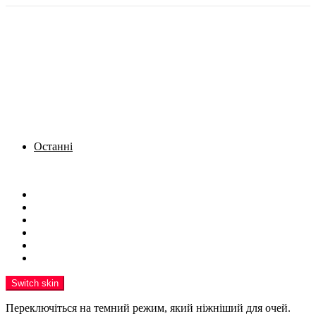
Останні
Menu
Новини
Політика
Кримінал
Фото
Надіслати новину
Реклама на сайті
Switch skin
Переключіться на темний режим, який ніжніший для очей.