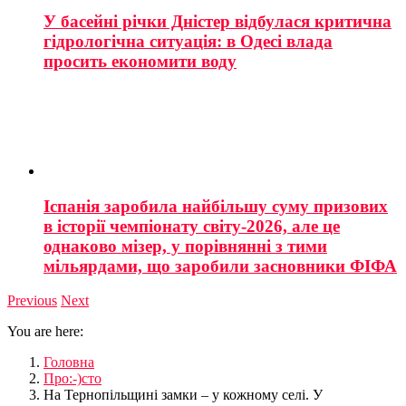
У басейні річки Дністер відбулася критична
гідрологічна ситуація: в Одесі влада
просить економити воду
Іспанія заробила найбільшу суму призових
в історії чемпіонату світу-2026, але це
однаково мізер, у порівнянні з тими
мільярдами, що заробили засновники ФІФА
Previous
Next
You are here:
Головна
Про:-)сто
На Тернопільщині замки – у кожному селі. У