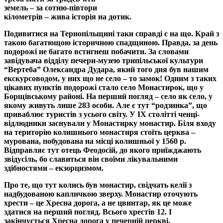
земель – за сотню-півтори
кілометрів – жива історія на дотик.
Подивитися на Тернопільщині таки справді є на що. Край з
такою багатющою історичною спадщиною. Правда, за день
подорожі не багато встигнеш побачити. За словами
завідувача відділу печери-музею трипільської культури
“Вертеба” Олександра Дудара, який того дня був нашим
екскурсоводом, у них що не село – то замок! Одним з таких
цікавих пунктів подорожі стало село Монастирок, що у
Борщівському районі. На перший погляд – село як село, у
якому живуть лише 283 особи. Але є тут “родзинка”, що
приваблює туристів з усього світу. У ІХ столітті ченці-
відлюдники заснували у Монастирку монастир. Біля входу
на територію колишнього монастиря стоїть церква –
мурована, побудована на місці колишньої у 1560 р.
Відправляє тут отець Феодосій, до якого приїжджають
звідусіль, бо славиться він своїми лікувальними
здібностями – екзор­цизмом.
Про те, що тут колись був монастир, свідчать келії з
надбудованою капличкою зверху. Монастир оточують
хрести – це Хресна дорога, а не цвинтар, як це може
здатися на перший погляд. Всього хрестів 12. І
закінчується Хресна дорога у печерній церкві.