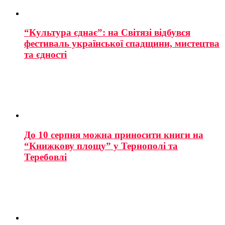
“Культура єднає”: на Світязі відбувся
фестиваль української спадщини, мистецтва
та єдності
До 10 серпня можна приносити книги на
“Книжкову площу” у Тернополі та
Теребовлі