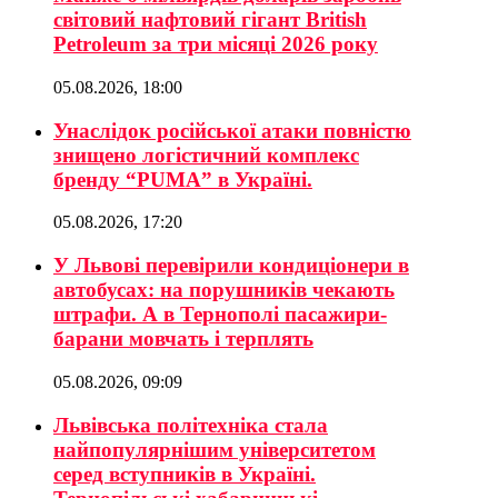
світовий нафтовий гігант British
Petroleum за три місяці 2026 року
05.08.2026, 18:00
Унаслідок російської атаки повністю
знищено логістичний комплекс
бренду “PUMA” в Україні.
05.08.2026, 17:20
У Львові перевірили кондиціонери в
автобусах: на порушників чекають
штрафи. А в Тернополі пасажири-
барани мовчать і терплять
05.08.2026, 09:09
Львівська політехніка стала
найпопулярнішим університетом
серед вступників в Україні.