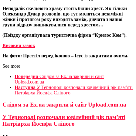
Неподалік скельного храму стоїть білий хрест. Як тільки
Олександр Дудар розповів, що тут моляться незаміжні
жінки і протягом року виходять заміж, дівчата з нашої
групи відразу вишикувалися перед хрестом…
(Поїздку організувала туристична фірма “Крилос Ком”).
Високий замок
На фото: Престіл перед іконою – Ісус із закритими очима.
See more
Попередня
Слідом за Ex.ua закрили й сайт
Upload.com.ua
Наступна
У Тернополі розпочали ювілейний рік пам’яті
Патріарха Йосифа Сліпого
Слідом за Ex.ua закрили й сайт Upload.com.ua
У Тернополі розпочали ювілейний рік пам’яті
Патріарха Йосифа Сліпого