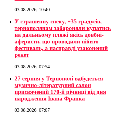
03.08.2026, 10:40
У страшенну спеку, +35 градусів,
тернополянам забороняли купатись
на дальньому пляжі якісь довбні-
аферисти, що проводили нібито
фестиваль, а насправді узаконений
рекет
03.08.2026, 07:54
27 серпня у Тернополі вдбудеться
музично-літературний салон
присвячений 170-й річниці від дня
народження Івана Франка
03.08.2026, 07:07