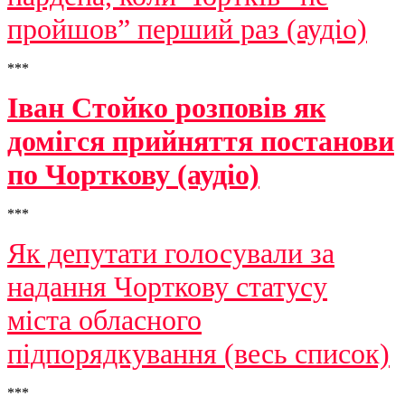
пройшов” перший раз (аудіо)
***
Іван Стойко розповів як
домігся прийняття постанови
по Чорткову (аудіо)
***
Як депутати голосували за
надання Чорткову статусу
міста обласного
підпорядкування (весь список)
***