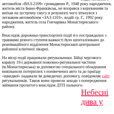
автомобіля «ВАЗ-2109» громадянин Р., 1948 року народження,
житель міста Івано-Франківськ, не впорався з керуванням та
виїхав на зустрічну смугу в результаті чого зіткнувся з
легковим автомобілем «ЗАЗ-1103», водій гр. Г., 1992 року
народження, житель села Гончарівка Монастириського
району.
Внаслідок дорожньо-транспортної події 4-х постраждалих з
травмами різного ступеня важкості було шпиталізовано до
реанімаційного відділення Монастириської центральної
районної клінічної лікарні.
На місці події працювали рятувальники. Бійці чергового
караулу 19-ї державної пожежно-рятувальної частини
(м.Монастириська) за допомогою спеціального обладнання
вивільнили потерпілих з понівечених авто та до приїзду
«швидкої» надавали їм домедичну допомогу, повідомляє
сайт
рятувальників. Також вони провели заходи з попередження
займання пролитого внаслідок ДТП пального.
Небесні
дива у