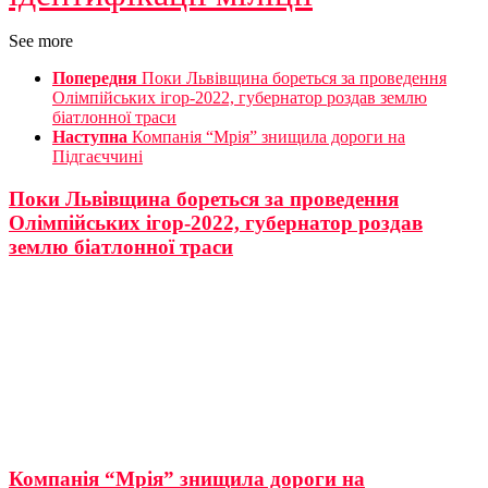
See more
Попередня
Поки Львівщина бореться за проведення
Олімпійських ігор-2022, губернатор роздав землю
біатлонної траси
Наступна
Компанія “Мрія” знищила дороги на
Підгаєччині
Поки Львівщина бореться за проведення
Олімпійських ігор-2022, губернатор роздав
землю біатлонної траси
Компанія “Мрія” знищила дороги на