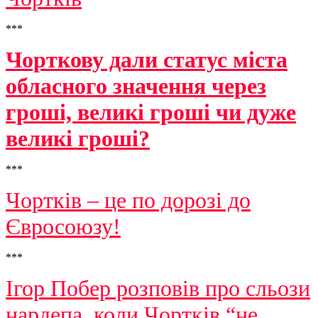
***
Чорткову дали статус міста
обласного значення через
гроші, великі гроші чи дуже
великі гроші?
***
Чортків – це по дорозі до
Євросоюзу!
***
Ігор Побер розповів про сльози
нардепа, коли Чортків “не