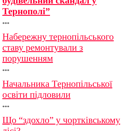
будівельний скандал у
Тернополі”
***
Набережну тернопільського
ставу ремонтували з
порушенням
***
Начальника Тернопільської
освіти підловили
***
Що “здохло” у чортківському
лісі?