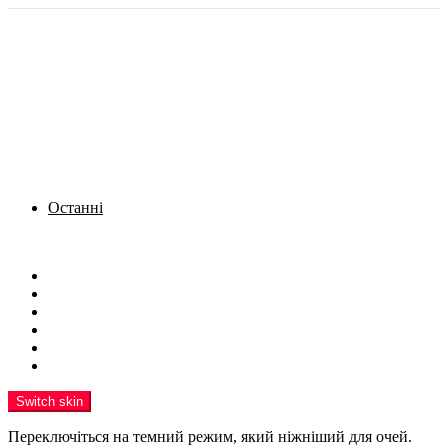
Останні
Menu
Новини
Політика
Кримінал
Фото
Надіслати новину
Реклама на сайті
Switch skin
Переключіться на темний режим, який ніжніший для очей.