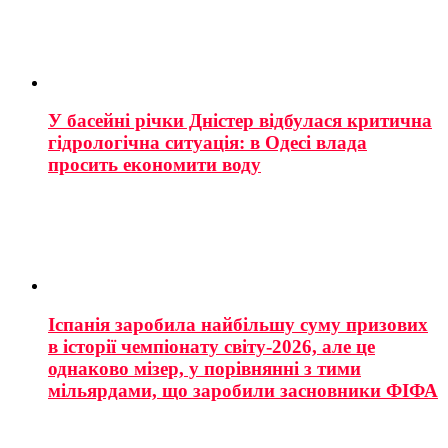
У басейні річки Дністер відбулася критична
гідрологічна ситуація: в Одесі влада
просить економити воду
Іспанія заробила найбільшу суму призових
в історії чемпіонату світу-2026, але це
однаково мізер, у порівнянні з тими
мільярдами, що заробили засновники ФІФА