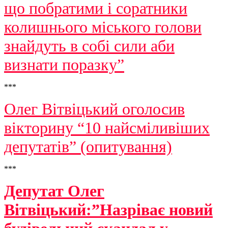
що побратими і соратники
колишнього міського голови
знайдуть в собі сили аби
визнати поразку”
***
Олег Вітвіцький оголосив
вікторину “10 найсміливіших
депутатів” (опитування)
***
Депутат Олег
Вітвіцький:”Назріває новий