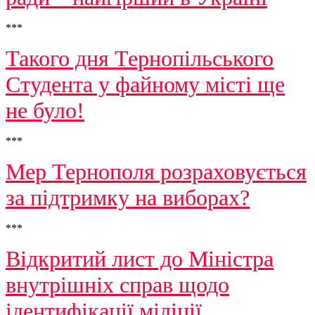
***
Такого дня Тернопільського
Студента у файному місті ще
не було!
***
Мер Тернополя розраховується
за підтримку на виборах?
***
Відкритий лист до Міністра
внутрішніх справ щодо
ідентифікації міліції