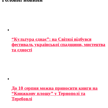
“Культура єднає”: на Світязі відбувся
фестиваль української спадщини, мистецтва
та єдності
До 10 серпня можна приносити книги на
“Книжкову площу” у Тернополі та
Теребовлі