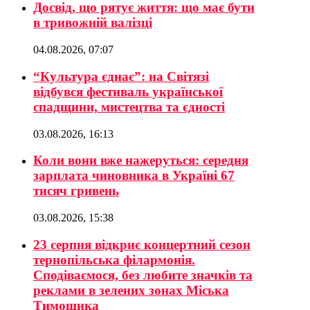
Досвід, що рятує життя: що має бути
в тривожній валізці
04.08.2026, 07:07
“Культура єднає”: на Світязі
відбувся фестиваль української
спадщини, мистецтва та єдності
03.08.2026, 16:13
Коли вони вже нажеруться: середня
зарплата чиновника в Україні 67
тисяч гривень
03.08.2026, 15:38
23 серпня відкриє концертний сезон
тернопільська філармонія.
Сподіваємося, без любите значків та
реклами в зелених зонах Міська
Тимошика