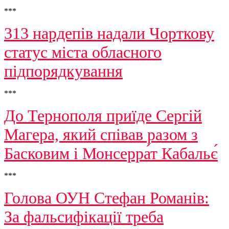
***
313 нардепів надали Чорткову
статус міста обласного
підпорядкування
***
До Тернополя приїде Сергій
Магера, який співав разом з
Басковим і Монсерра́т Кабальє́
***
Голова ОУН Стефан Романів:
За фальсифікації треба