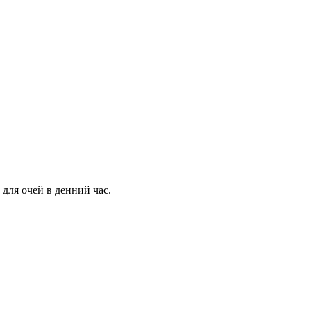
для очей в денний час.