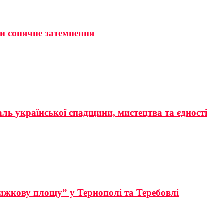
ти сонячне затемнення
аль української спадщини, мистецтва та єдності
ижкову площу” у Тернополі та Теребовлі