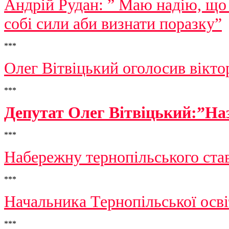
Андрій Рудан: ” Маю надію, що 
собі сили аби визнати поразку”
***
Олег Вітвіцький оголосив вікто
***
Депутат Олег Вітвіцький:”Наз
***
Набережну тернопільського ста
***
Начальника Тернопільської осв
***