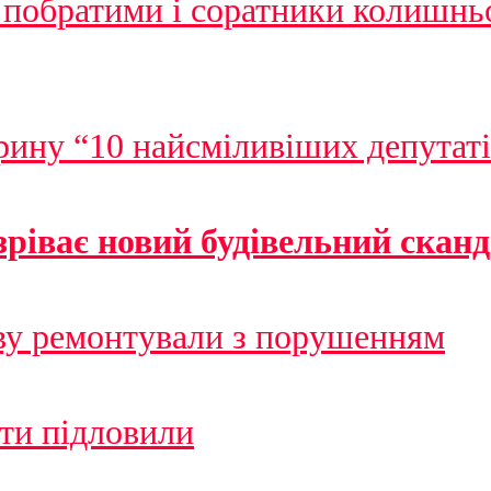
побратими і соратники колишньо
рину “10 найсміливіших депутаті
ріває новий будівельний сканд
ву ремонтували з порушенням
іти підловили