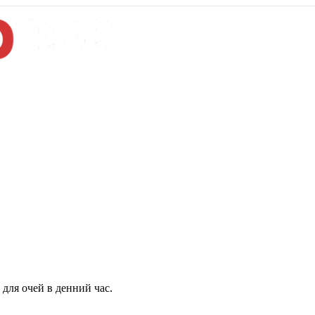
для очей в денний час.