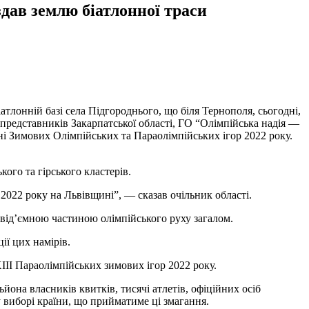
дав землю біатлонної траси
тлонній базі села Підгороднього, що біля Тернополя, сьогодні,
 представників Закарпатської області, ГО “Олімпійська надія —
ні Зимових Олімпійських та Параолімпійських ігор 2022 року.
ого та гірського кластерів.
022 року на Львівщині”, — сказав очільник області.
невід’ємною частиною олімпійського руху загалом.
ії цих намірів.
II Параолімпійських зимових ігор 2022 року.
ьйона власників квитків, тисячі атлетів, офіційних осіб
у виборі країни, що прийматиме ці змагання.