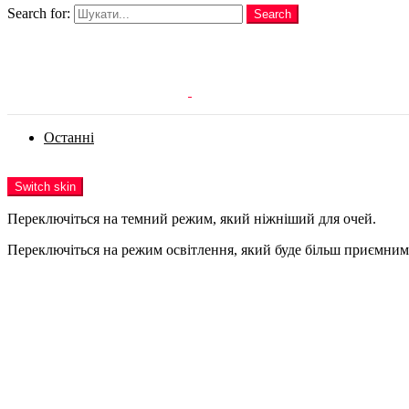
Search for:
Search
Login
Останні
Menu
Switch skin
Переключіться на темний режим, який ніжніший для очей.
Переключіться на режим освітлення, який буде більш приємним 
Login