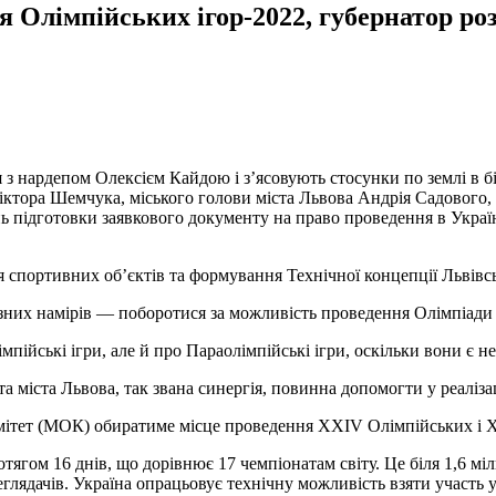
 Олімпійських ігор-2022, губернатор роз
 нардепом Олексієм Кайдою і з’ясовують стосунки по землі в біа
Віктора Шемчука, міського голови міста Львова Андрія Садового,
нь підготовки заявкового документу на право проведення в Украї
 спортивних об’єктів та формування Технічної концепції Львівськ
них намірів — поборотися за можливість проведення Олімпіади 2
пійські ігри, але й про Параолімпійські ігри, оскільки вони є 
 міста Львова, так звана синергія, повинна допомогти у реалізац
ітет (МОК) обиратиме місце проведення XXIV Олімпійських і XI
тягом 16 днів, що дорівнює 17 чемпіонатам світу. Це біля 1,6 міл
леглядачів. Україна опрацьовує технічну можливість взяти участь 