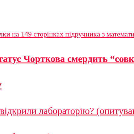
лки на 149 сторінках підручника з математ
татус Чорткова смердить “сов
у
 відкрили лабораторію? (опитува