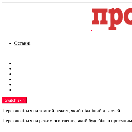
Останні
Menu
Новини
Політика
Кримінал
Фото
Надіслати новину
Реклама на сайті
Switch skin
Переключіться на темний режим, який ніжніший для очей.
Переключіться на режим освітлення, який буде більш приємним 
шукати