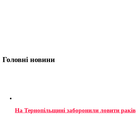
Головні новини
На Тернопільщині заборонили ловити раків