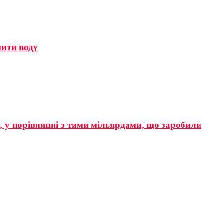
мити воду
р, у порівнянні з тими мільярдами, що заробили