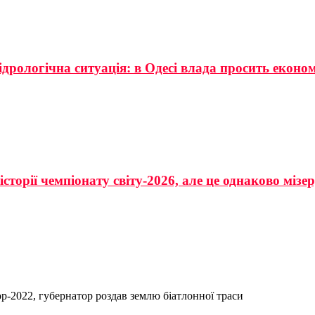
ідрологічна ситуація: в Одесі влада просить еконо
сторії чемпіонату світу-2026, але це однаково мізе
р-2022, губернатор роздав землю біатлонної траси