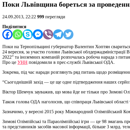
Поки Львівщина бореться за проведення
24.09.2013, 22:22
999
перегляди
Поділитися
Поки на Тернопільщині губернатор Валентин Хоптян свариться з
24 вересня, за участю голови Львівської облдержадміністрації 
2022” та іноземних компаній розпочалась робоча нарада з пита
Про це
УНН
повідомили в прес-службі Львівської ОДА.
Зокрема, під час наради розглянуть ряд питань щодо розміщення
“Сьогоднішній захід — це ще одне підтвердження наших серйоз
Віктор Шемчук зауважив, що мова йде не тільки про Зимові Олім
Також голова ОДА наголосив, що співпраця Львівської області та
Зазначимо, у вересні 2015 року Міжнародний Олімпійський Ком
Зимові Олімпійські та Параолімпійські ігри — це 98 змагань про
та представників засобів масової інформації, більше 3 млрд. те