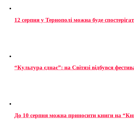
12 серпня у Тернополі можна буде спостеріга
“Культура єднає”: на Світязі відбувся фестив
До 10 серпня можна приносити книги на “Кн