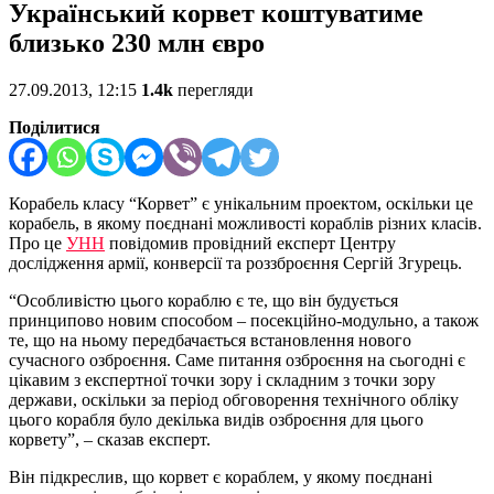
Український корвет коштуватиме
близько 230 млн євро
27.09.2013, 12:15
1.4k
перегляди
Поділитися
Корабель класу “Корвет” є унікальним проектом, оскільки це
корабель, в якому поєднані можливості кораблів різних класів.
Про це
УНН
повідомив провідний експерт Центру
дослідження армії, конверсії та роззброєння Сергій Згурець.
“Особливістю цього кораблю є те, що він будується
принципово новим способом – посекційно-модульно, а також
те, що на ньому передбачається встановлення нового
сучасного озброєння. Саме питання озброєння на сьогодні є
цікавим з експертної точки зору і складним з точки зору
держави, оскільки за період обговорення технічного обліку
цього корабля було декілька видів озброєння для цього
корвету”, – сказав експерт.
Він підкреслив, що корвет є кораблем, у якому поєднані