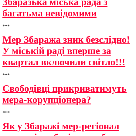
Збаразька міська рада з
багатьма невідомими
***
Мер Збаража зник безслідно!
У міській раді вперше за
квартал включили світло!!!
***
Свободівці прикриватимуть
мера-корупціонера?
***
Як у Збаражі мер-регіонал