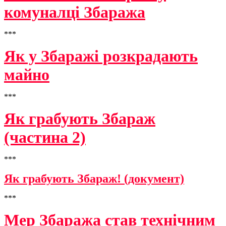
комуналці Збаража
***
Як у Збаражі розкрадають
майно
***
Як грабують Збараж
(частина 2)
***
Як грабують Збараж! (документ)
***
Мер Збаража став технічним