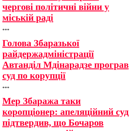
чергові політичні війни у
міській раді
***
Голова Збаразької
райдержадміністрації
Автанділ Мдінарадзе програв
суд по корупції
***
Мер Збаража таки
коропціонер: апеляційний суд
підтвердив, що Бочаров