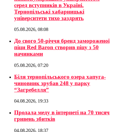
серед вступників в Україні.
Тернопільські хабарницькі
університети тихо заздрять
05.08.2026, 08:08
До свого 50-річчя бренд замороженої
піци Red Baron створив піцу з 50
начинками
05.08.2026, 07:20
Біля тернопільського озера хапуга-
чиновник зрубав 248 у парку
“Загребелля”
04.08.2026, 19:33
Продала меду в інтернеті на 70 тисяч
гривень збитків
04.08.2026, 18:37