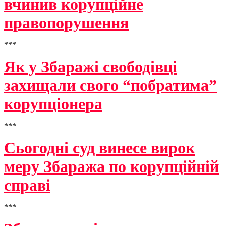
вчинив корупційне
правопорушення
***
Як у Збаражі свободівці
захищали свого “побратима”
корупціонера
***
Сьогодні суд винесе вирок
меру Збаража по корупційній
справі
***