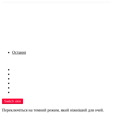
Останні
Menu
Новини
Політика
Кримінал
Фото
Надіслати новину
Реклама на сайті
Switch skin
Переключіться на темний режим, який ніжніший для очей.