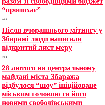
разом зі свободівцями бюджет
“пропихає”
***
Після вчорашнього мітингу у
Збаражі люди написали
відкритий лист меру
***
28 лютого на центральному
майдані міста Збаража
відбулося “шоу” ініційоване
міським головою та його
новими свободівськими