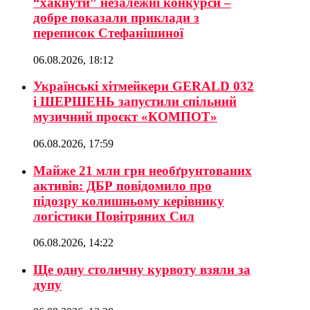
“хакнути” незалежні конкурси –
добре показали приклади з
переписок Стефанішиної
06.08.2026, 18:12
Українські хітмейкери GERALD 032
і ШЕРШЕНЬ запустили спільний
музичний проєкт «КОМПОТ»
06.08.2026, 17:59
Майже 21 млн грн необґрунтованих
активів: ДБР повідомило про
підозру колишньому керівнику
логістики Повітряних Сил
06.08.2026, 14:22
Ще одну столичну курвоту взяли за
дупу