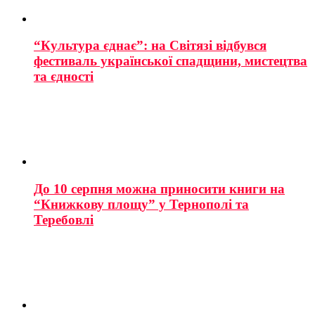
“Культура єднає”: на Світязі відбувся
фестиваль української спадщини, мистецтва
та єдності
До 10 серпня можна приносити книги на
“Книжкову площу” у Тернополі та
Теребовлі