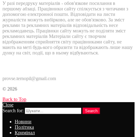
У разі передруку матеріалів - обов'язкове посилання в
першому абзаці. Працівники сайту спілкується з читачами з
допомогою електронної пошти. Відповідати на листи
журналісти можуть вибірково, але не обов'язково. За зміст
реклами та рекламних матеріалів відповідальність несе
рекламодавець. Працівнки сайту можуть не поділяти зміст
рекламних матеріалів Матеріали сайту є творчим
відображенням сприйняття світу працівниками сайту, не
мають на меті будь-кого образити та відображають лише нашу
дуику на світ, події, що в ньому відбуваються.
Контакти:
provse.ternopil@gmail.com
© 2026
Back to Top
Close
Search for:
Search
Новини
Політика
Кримінал