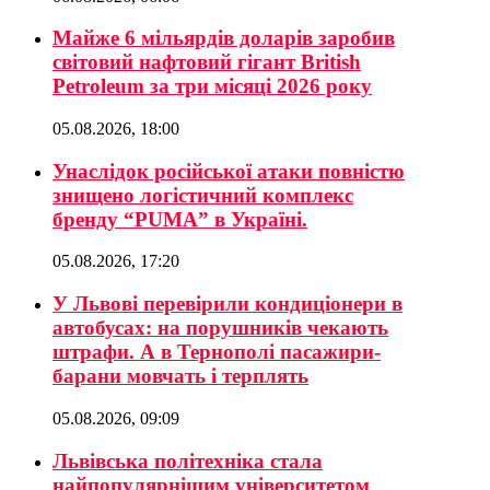
Майже 6 мільярдів доларів заробив
світовий нафтовий гігант British
Petroleum за три місяці 2026 року
05.08.2026, 18:00
Унаслідок російської атаки повністю
знищено логістичний комплекс
бренду “PUMA” в Україні.
05.08.2026, 17:20
У Львові перевірили кондиціонери в
автобусах: на порушників чекають
штрафи. А в Тернополі пасажири-
барани мовчать і терплять
05.08.2026, 09:09
Львівська політехніка стала
найпопулярнішим університетом