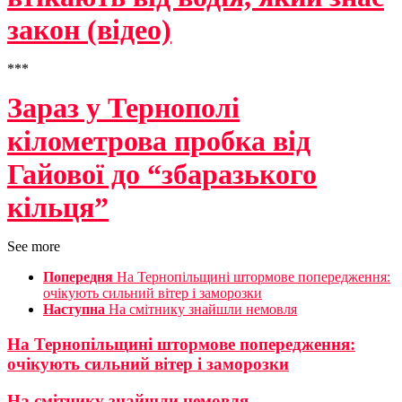
закон (відео)
***
Зараз у Тернополі
кілометрова пробка від
Гайової до “збаразького
кільця”
See more
Попередня
На Тернопільщині штормове попередження:
очікують сильний вітер і заморозки
Наступна
На смітнику знайшли немовля
На Тернопільщині штормове попередження:
очікують сильний вітер і заморозки
На смітнику знайшли немовля