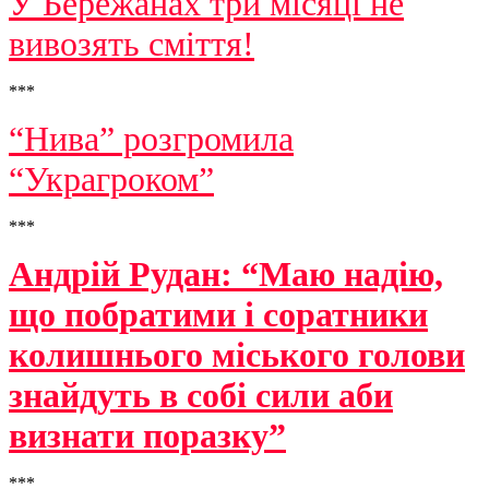
У Бережанах три місяці не
вивозять сміття!
***
“Нива” розгромила
“Украгроком”
***
Андрій Рудан: “Маю надію,
що побратими і соратники
колишнього міського голови
знайдуть в собі сили аби
визнати поразку”
***