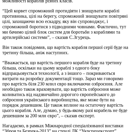
можливості кораблів різних класів.
“Цей корвет спроможний протидіяти і знищувати кораблі
противника, цілі на берегу, спроможний знищувати повітряні
цілі, захищаючи всю ескадру, яку він супроводжує, і
спроможний боротися з підводними човнами. Фактично, тут
ми бачимо цілий блок систем для боротьби з кораблями та
артилерійські системи”, – сказав С.Згурець.
Він також повідомив, що вартість корабля першої серії буде на
третину більша, аніж наступних.
“Вважається, що вартість першого корабля буде на третину
більша, оскільки на цьому кораблі з одного боку
відпрацьовується технології, а з іншого – покриваються
витрати на розробку документації тощо. Зараз ми говоримо
про вартість біля 230 млнл євро включаючи озброєння. Але
необхідно також враховувати, що вартість озброєння може
коливатись від надзвичайно дорогого європейського до
озброєння українського виробництва, яке може бути на
порядок дешевшим. Це також вплине на остаточну вартість
цього корабля. Але, думаю, у будь-якому разі корабель не буде
дешевшим за 200 млн євро”, – сказав експерт.
Нагадаємо, в рамках Міжнародної спеціалізованої виставки
“Зброя та Безпека-2013” на стенді ДК “Укрспецекспорт”