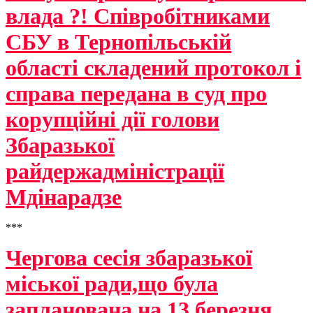
влада ?! Співробітниками
СБУ в Тернопільській
області складений протокол і
справа передана в суд про
корупційні дії голови
Збаразької
райдержадміністрації
Мдінарадзе
***
Чергова сесія збаразької
міської ради,що була
запланована на 13 березня,