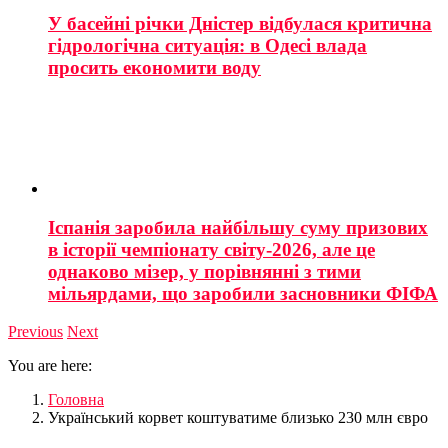
У басейні річки Дністер відбулася критична
гідрологічна ситуація: в Одесі влада
просить економити воду
Іспанія заробила найбільшу суму призових
в історії чемпіонату світу-2026, але це
однаково мізер, у порівнянні з тими
мільярдами, що заробили засновники ФІФА
Previous
Next
You are here:
Головна
Український корвет коштуватиме близько 230 млн євро